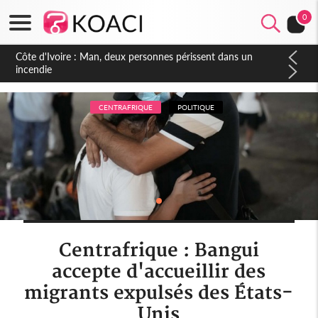
0
Côte d'Ivoire : Séileu, la célébration de la fête nationale
transformée en vaste campagne contre les produits
dépigmentants dangereux
CENTRAFRIQUE
POLITIQUE
Centrafrique : Bangui
accepte d'accueillir des
migrants expulsés des États-
Unis