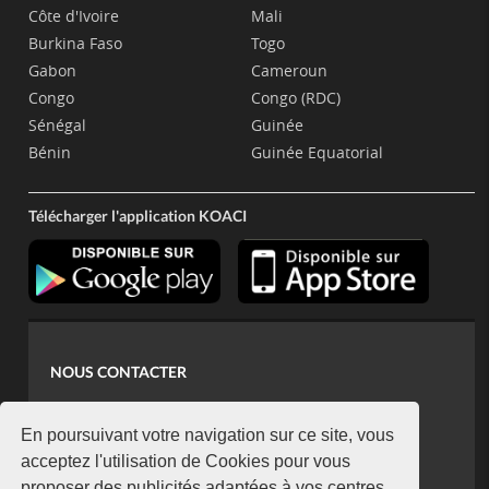
Côte d'Ivoire
Mali
Burkina Faso
Togo
Gabon
Cameroun
Congo
Congo (RDC)
Sénégal
Guinée
Bénin
Guinée Equatorial
Télécharger l'application KOACI
NOUS CONTACTER
contact@koaci.com
koaci@yahoo.fr
En poursuivant votre navigation sur ce site, vous
+225 07 08 85 52 93
acceptez l'utilisation de Cookies pour vous
proposer des publicités adaptées à vos centres