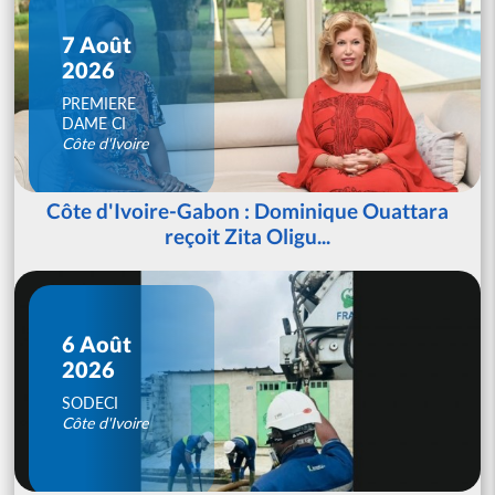
7 Août
2026
PREMIERE
DAME CI
Côte d'Ivoire
Côte d'Ivoire-Gabon : Dominique Ouattara
reçoit Zita Oligu...
6 Août
2026
SODECI
Côte d'Ivoire