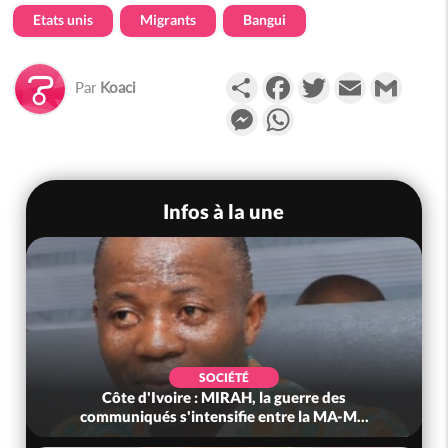
Etats unis
Migrants
Bangui
Partager
Facebook
Twitter
Email
Gmail
Par
Koaci
Messenger
WhatsApp
Infos à la une
SOCIÉTÉ
Côte d'Ivoire : MIRAH, la guerre des
communiqués s'intensifie entre la MA-M...