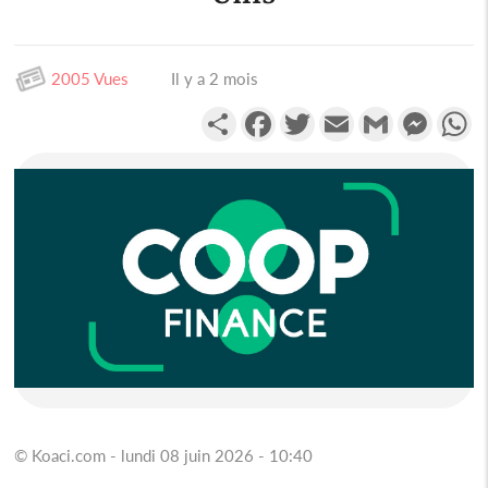
2005 Vues
Il y a 2 mois
Partager
Facebook
Twitter
Email
Gmail
Messen
W
© Koaci.com - lundi 08 juin 2026 - 10:40