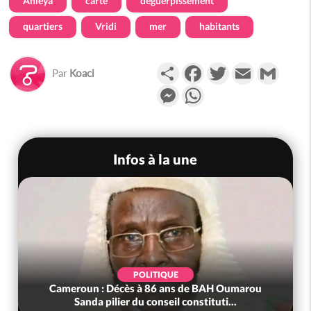
Anleya
carte
déguerpissement
quartiers
Vridi
mer
habitants
Partager
Facebook
Twitter
Email
Gmail
Par
Koaci
Messenger
WhatsApp
Infos à la une
POLITIQUE
Cameroun : Décès à 86 ans de BAH Oumarou
Sanda pilier du conseil constituti...