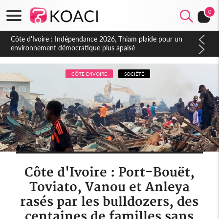
0
Côte d'Ivoire : Concours INFAS 2026, les convocations
seront disponibles à compter du samedi
CÔTE D'IVOIRE
SOCIÉTÉ
Côte d'Ivoire : Port-Bouët,
Toviato, Vanou et Anleya
rasés par les bulldozers, des
centaines de familles sans