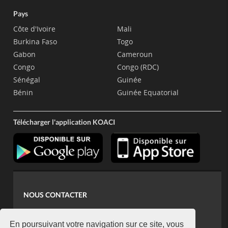
Pays
Côte d'Ivoire
Mali
Burkina Faso
Togo
Gabon
Cameroun
Congo
Congo (RDC)
Sénégal
Guinée
Bénin
Guinée Equatorial
Télécharger l'application KOACI
NOUS CONTACTER
contact@koaci.com
koaci@yahoo.fr
En poursuivant votre navigation sur ce site, vous