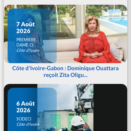
7 Août
2026
PREMIERE
DAME CI
Côte d'Ivoire
Côte d'Ivoire-Gabon : Dominique Ouattara
reçoit Zita Oligu...
6 Août
2026
SODECI
Côte d'Ivoire