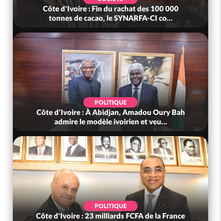
Côte d'Ivoire : MIRAH, bras de fer autour de la
mutuelle, le SYNHA-CI saisi...
POLITIQUE
Côte d'Ivoire : Violences tragiques à Kossandji
(Mé) ayant fait 03 morts, A...
SOCIÉTÉ
Côte d'Ivoire : « On ne veut pas mourir chez