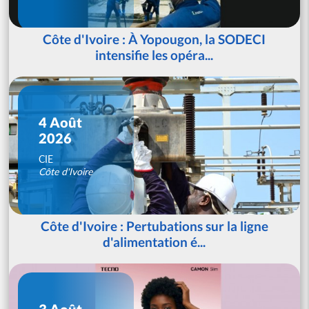
Côte d'Ivoire : À Yopougon, la SODECI
intensifie les opéra...
4 Août
2026
CIE
Côte d'Ivoire
Côte d'Ivoire : Pertubations sur la ligne
d'alimentation é...
3 Août