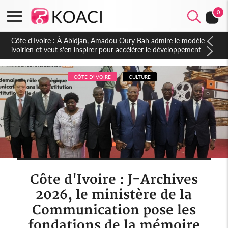
0
Côte d'Ivoire : À Abidjan, Amadou Oury Bah admire le modèle
ivoirien et veut s'en inspirer pour accélérer le développement
de la Guinée
CÔTE D'IVOIRE
CULTURE
Côte d'Ivoire : J-Archives
2026, le ministère de la
Communication pose les
fondations de la mémoire