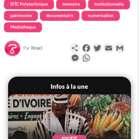
ISTC Polytechnique
memoire
institutionnelle
patrimoine
documentaire
numerisation
Mediatheque
Partager
Facebook
Twitter
Email
Gmail
Par
Koaci
Messenger
WhatsApp
Infos à la une
SOCIÉTÉ