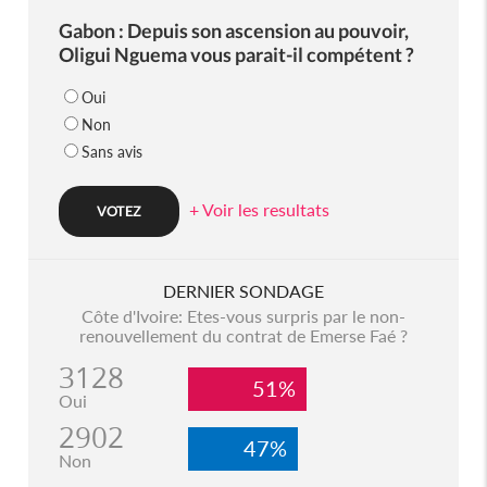
Gabon : Depuis son ascension au pouvoir,
Oligui Nguema vous parait-il compétent ?
Oui
Non
Sans avis
+ Voir les resultats
DERNIER SONDAGE
Côte d'Ivoire: Etes-vous surpris par le non-
renouvellement du contrat de Emerse Faé ?
3128
51%
Oui
2902
47%
Non