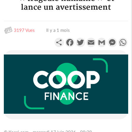
lance un avertissement
3197 Vues
Il y a 1 mois
Partager
Facebook
Twitter
Email
Gmail
Messen
W
© Koaci.com - mercredi 17 juin 2026 - 08:39