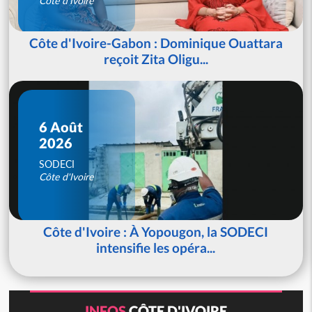
Côte d'Ivoire
Côte d'Ivoire-Gabon : Dominique Ouattara
reçoit Zita Oligu...
6 Août
2026
SODECI
Côte d'Ivoire
Côte d'Ivoire : À Yopougon, la SODECI
intensifie les opéra...
INFOS
CÔTE D'IVOIRE