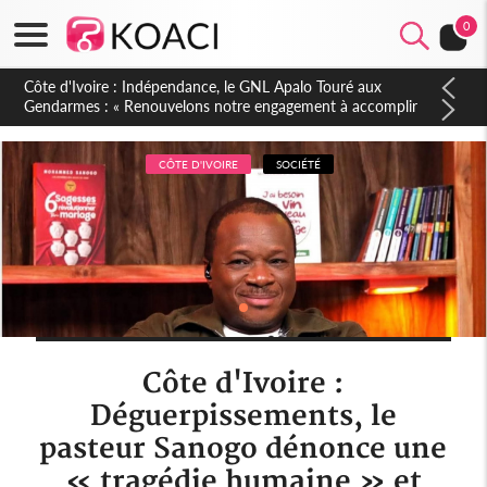
0
Sierra Leone : Un projet de réforme constitutionnelle en
gestation, points clés des amendements, un exclu d'avance
CÔTE D'IVOIRE
SOCIÉTÉ
Côte d'Ivoire :
Déguerpissements, le
pasteur Sanogo dénonce une
« tragédie humaine » et