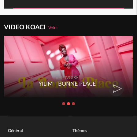
VIDEO KOACI
Voir+
RAP IVOIRE
YILIM - BONNE PLACE
Général
Thèmes