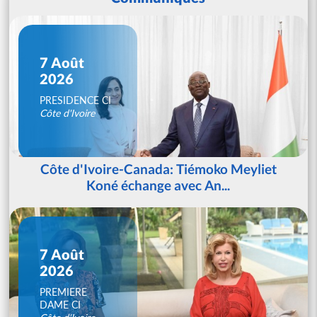
7 Août
2026
PRESIDENCE CI
Côte d'Ivoire
Côte d'Ivoire-Canada: Tiémoko Meyliet
Koné échange avec An...
7 Août
2026
PREMIERE
DAME CI