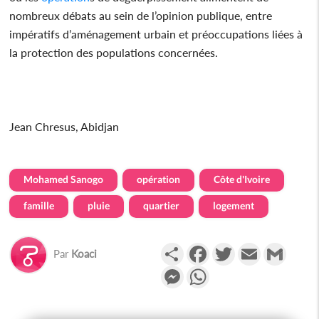
nombreux débats au sein de l’opinion publique, entre
impératifs d’aménagement urbain et préoccupations liées à
la protection des populations concernées.
Jean Chresus, Abidjan
Mohamed Sanogo
opération
Côte d'Ivoire
famille
pluie
quartier
logement
Partager
Facebook
Twitter
Email
Gmail
Par
Koaci
Messenger
WhatsApp