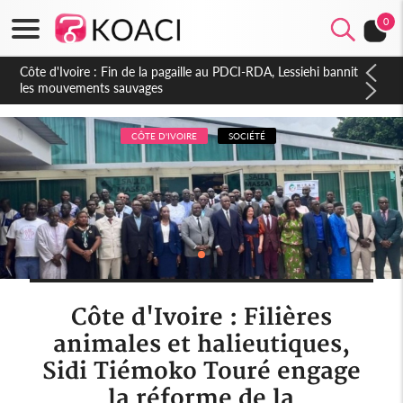
0
Côte d'Ivoire : Ouattara promet des sanctions contre les
déguerpissements illégaux
CÔTE D'IVOIRE
SOCIÉTÉ
Côte d'Ivoire : Filières
animales et halieutiques,
Sidi Tiémoko Touré engage
la réforme de la