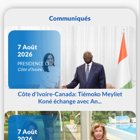
Communiqués
7 Août
2026
PRESIDENCE CI
Côte d'Ivoire
Côte d'Ivoire-Canada: Tiémoko Meyliet
Koné échange avec An...
7 Août
2026