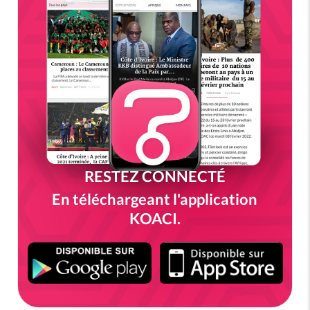
RESTEZ CONNECTÉ
En téléchargeant l'application
KOACI.