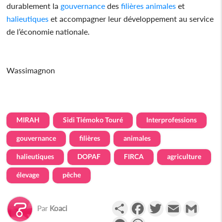
durablement la
gouvernance
des
filières
animales
et
halieutiques
et accompagner leur développement au service
de l’économie nationale.
Wassimagnon
MIRAH
Sidi Tiémoko Touré
Interprofessions
gouvernance
filières
animales
halieutiques
DOPAF
FIRCA
agriculture
élevage
pêche
Partager
Facebook
Twitter
Email
Gmail
Par
Koaci
Messenger
WhatsApp