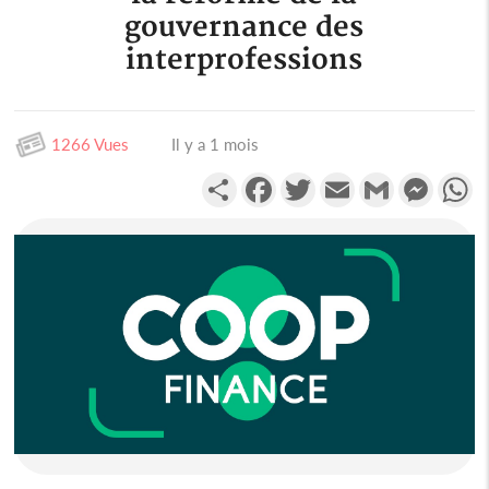
gouvernance des
interprofessions
1266 Vues
Il y a 1 mois
Partager
Facebook
Twitter
Email
Gmail
Messen
W