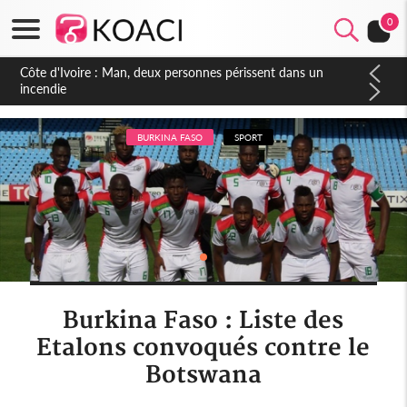
Namibie
0
Niger
Côte d'Ivoire : Man, deux personnes périssent dans un
incendie
Nigeria
Ouganda
BURKINA FASO
SPORT
Rwanda
Sao Tomé
Sierra Leone
Somalie
Soudan
Burkina Faso : Liste des
Swaziland
Etalons convoqués contre le
Botswana
Tanzanie