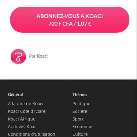
ABONNEZ-VOUS A KOACI
700 F CFA / 1,07 €
Par
Koaci
Général
Thèmes
A la une de Koaci
Politique
Koaci Côte d'Ivoire
Société
Koaci Afrique
Sport
Archives Koaci
Economie
Conditions d'utilisation
Culture