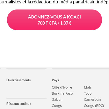
journalistes et la rédaction du média panafricain ind
ABONNEZ-VOUS A KOACI
700 F CFA / 1,07 €
Divertissements
Pays
Côte d'Ivoire
Mali
Burkina Faso
Togo
Gabon
Cameroun
Réseaux sociaux
Congo
Congo (RDC)