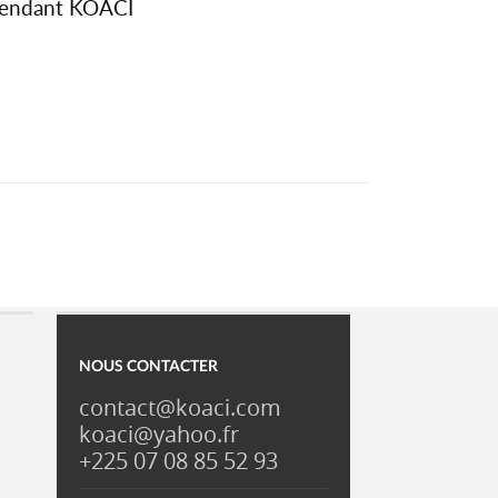
épendant KOACI
NOUS CONTACTER
contact@koaci.com
koaci@yahoo.fr
+225 07 08 85 52 93