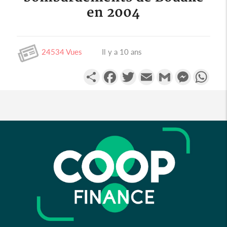
Zimbabwe
en 2004
Algérie
Comores
24534 Vues
Il y a 10 ans
Egypte
Partager
Facebook
Twitter
Email
Gmail
Messenge
Wha
Maroc
Tunisie
Libye
Afrique
Soudan du sud
Cedeao
Monde