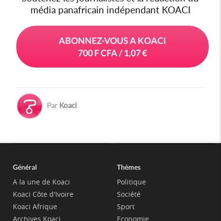
média panafricain indépendant KOACI
ABONNEZ-VOUS A KOACI
700 F CFA / 1,07 €
Par
Koaci
Général
Thèmes
A la une de Koaci
Politique
Koaci Côte d'Ivoire
Société
Koaci Afrique
Sport
Archives Koaci
Economie