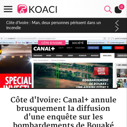
Ouganda
0
Rwanda
Côte d'Ivoire : Man, deux personnes périssent dans un
incendie
Sao Tomé
Sierra Leone
CÔTE D'IVOIRE
SOCIÉTÉ
Somalie
Soudan
Swaziland
Tanzanie
Côte d'Ivoire: Canal+ annule
Tchad
brusquement la diffusion
Togo
d'une enquête sur les
Zambie
bombardements de Bouaké