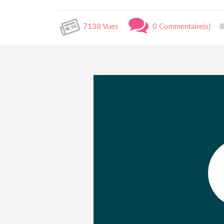
7138 Vues
0 Commentaire(s)
I