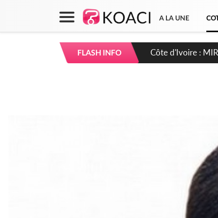
A LA UNE
COT
Côte d'Ivoire : MI
FLASH INFO
de gouvernance et 