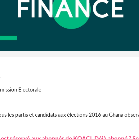
9
mission Electorale
les partis et candidats aux élections 2016 au Ghana observ
e est réservé aux abonnés de KOACI.
Déjà abonné ? Se