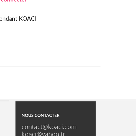
épendant KOACI
NOUS CONTACTER
contact@koaci.com
koaci@yahoo.fr