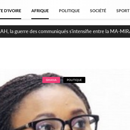
E D'IVOIRE
AFRIQUE
POLITIQUE
SOCIÉTÉ
SPORT
RAH, la guerre des communiqués s'intensifie entre la MA-MI
le projet de précompte sur les salaires des agents
GHANA
POLITIQUE