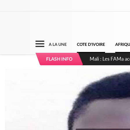
A LA UNE
COTE D'IVOIRE
AFRIQ
Mali : Les FAMa ac
FLASH INFO