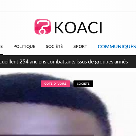
COMMUNIQUÉS
UE
POLITIQUE
SOCIÉTÉ
SPORT
cueillent 254 anciens combattants issus de groupes armés
CÔTE D'IVOIRE
SOCIÉTÉ