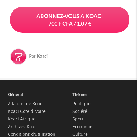
ABONNEZ-VOUS A KOACI
700 F CFA / 1,07 €
Par
Koaci
Général
Thèmes
A la une de Koaci
Politique
Koaci Côte d'Ivoire
Société
Koaci Afrique
Sport
Archives Koaci
Economie
Conditions d'utilisation
Culture