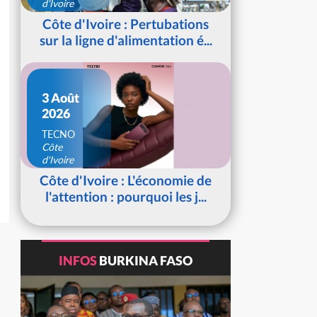
d'Ivoire
Côte d'Ivoire : Pertubations
sur la ligne d'alimentation é...
3 Août
2026
TECNO
Côte
d'Ivoire
Côte d'Ivoire : L'économie de
l'attention : pourquoi les j...
INFOS
BURKINA FASO