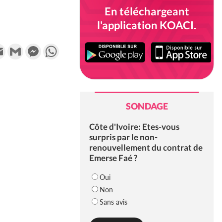
En téléchargeant
l'application KOACI.
k
tter
Email
Gmail
Messenger
WhatsApp
SONDAGE
Côte d'Ivoire: Etes-vous
surpris par le non-
renouvellement du contrat de
Emerse Faé ?
Oui
Non
Sans avis