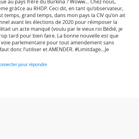
que au pays frère du Burkina ? Woww… Chez nous,
me grà¢ce au RHDP. Ceci dit, en tant qu’observateur,
est temps, grand temps, dans mon pays la CIV qu’on ait
el avant les élections de 2020 pour réimposer la
. C’était un acte manqué (voulu par le vieux roi Bédié, je
 trop tard pour bien faire. La bonne nouvelle est que
ne voie parlementaire pour tout amendement sans
 faut donc l’utiliser et AMENDER. #Limitdage…Je
onnecter pour répondre