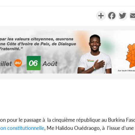
Partager
Faceboo
Twi
Côte d'I
tragiques
ayant fa
Cameroun
séparatist
Mindef d
ion pour le passage à la cinquième république au Burkina Fas
on constitutionnelle
, Me Halidou Ouédraogo, à l’issue d’une