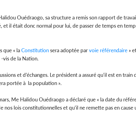
Côte d'Ivo
alidou Ouédraogo, sa structure a remis son rapport de travail
2026, le di
du P
, et il était donc normal pour lui, de passer de temps en temp
s que « la
Constitution
sera adoptée par
voie référendaire
» et
vis de la Nation.
ussions et d’échanges. Le président a assuré qu’il est en train
ra portée à la population ».
 mars, Me Halidou Ouédraogo a déclaré que « la date du réf
e nos lois constitutionnelles et qu’il ne remette pas en cause