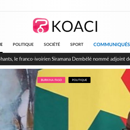
COMMUNIQUÉS
UE
POLITIQUE
SOCIÉTÉ
SPORT
ttants séparatistes neutralisés, le Mindef dément les rumeurs
BURKINA FASO
POLITIQUE