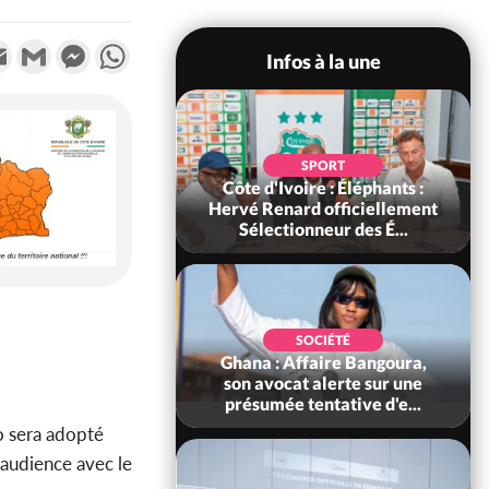
k
tter
Email
Gmail
Messenger
WhatsApp
Infos à la une
POLITIQUE
SPORT
voire : Violences
Côte d'Ivoire : Éléphants :
 à Kossandji (Mé)
Hervé Renard officiellement
it 03 morts, A...
Sélectionneur des É...
POLITIQUE
SOCIÉTÉ
 : 5 combattants
Ghana : Affaire Bangoura,
es neutralisés, le
son avocat alerte sur une
ément les rum...
présumée tentative d'e...
o sera adopté
 audience avec le