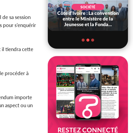
POLITIQUE
SOCIÉTÉ
ire : Indépendance
Côte d'Ivoire : La convention
 de sa session
scours très attendu
entre le Ministère de la
R Alassane...
Jeunesse et la Fonda...
s pour s’enquérir
 il tiendra cette
 de procéder à
érendum importe
 un aspect ou un
RESTEZ CONNECTÉ