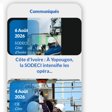
Communiqués
6 Août
2026
SODECI
Côte
d'Ivoire
Côte d'Ivoire : À Yopougon,
la SODECI intensifie les
opéra...
4 Août
2026
CIE
Côte