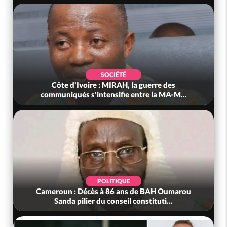
POLITIQUE
guerre des
Côte d'Ivoire : Après le pari réussi d
re la MA-M...
anniversaire, Adama Bictogo : «..
POLITIQUE
e BAH Oumarou
Bénin : L'ancien président Patrice Talon 
stituti...
tête du Sénat