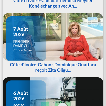
Côte d'Ivoire-Canada: Tiémoko Meyliet
Koné échange avec An...
7 Août
2026
PREMIERE
DAME CI
Côte d'Ivoire
Côte d'Ivoire-Gabon : Dominique Ouattara
reçoit Zita Oligu...
6 Août
2026
SODECI