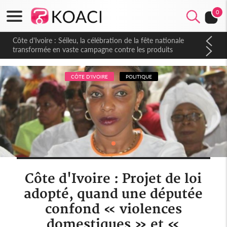
0
Côte d'Ivoire : Séileu, la célébration de la fête nationale
transformée en vaste campagne contre les produits
dépigmentants dangereux
CÔTE D'IVOIRE
POLITIQUE
Côte d'Ivoire : Projet de loi
adopté, quand une députée
confond « violences
domestiques » et «