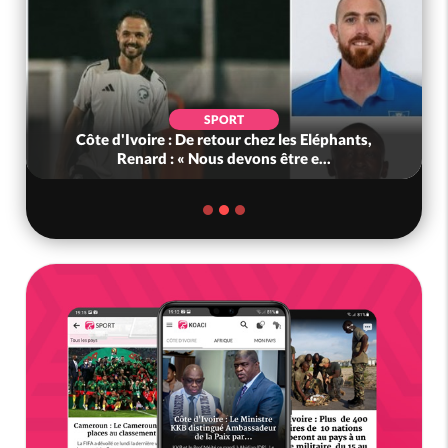
POLITIQUE
 les Eléphants,
Ghana : Kenneth Adjei nommé ministr
tre e...
Défense, Zanetor A-Rawlings à l.