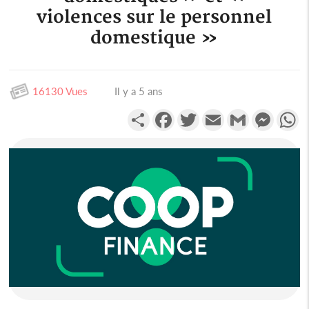
violences sur le personnel
domestique »
16130 Vues
Il y a 5 ans
Partager
Facebook
Twitter
Email
Gmail
Messen
W