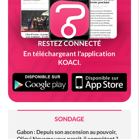
RESTEZ CONNECTÉ
En téléchargeant l'application
KOACI.
SONDAGE
Gabon : Depuis son ascension au pouvoir,
Oligui Nguema vous parait-il compétent ?