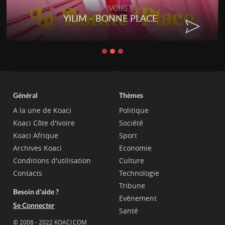
RAP IVOIRE
RENARD BARAKISSA - DOS DE
CHAT
Général
Thèmes
A la une de Koaci
Politique
Koaci Côte d'Ivoire
Société
Koaci Afrique
Sport
Archives Koaci
Economie
Conditions d'utilisation
Culture
Contacts
Technologie
Tribune
Besoin d'aide ?
Evènement
Se Connecter
Santé
© 2008 - 2022 KOACI.COM