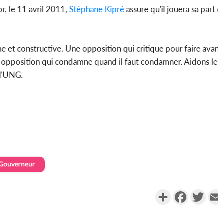
r, le 11 avril 2011,
Stéphane Kipré
assure qu'il jouera sa part
e et constructive. Une opposition qui critique pour faire avan
ne opposition qui condamne quand il faut condamner. Aidons l
 l'UNG.
-Gouverneur
Partager
Faceboo
Twi