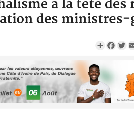
halisme à la tête des
ation des ministres
Partager
Faceboo
Twi
POLITIQUE
Côte d'Ivoire : Fête nationale,
Côte
Alassane Ouattara accorde
des 1
la grâce à 4 661...
POLITIQUE
Côte d'Ivoire : 66è
anniversaire de
Côt