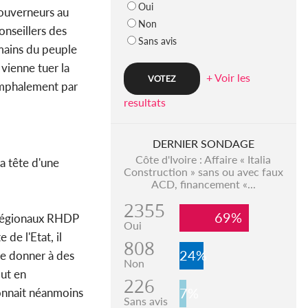
Oui
gouverneurs au
Non
onseillers des
Sans avis
 mains du peuple
vienne tuer la
+ Voir les
riomphalement par
resultats
DERNIER SONDAGE
Côte d'Ivoire : Affaire « Italia
a tête d'une
Construction » sans ou avec faux
ACD, financement «...
2355
69%
ls régionaux RHDP
Oui
de l'Etat, il
808
24%
le donner à des
Non
ut en
226
7%
nnait néanmoins
Sans avis