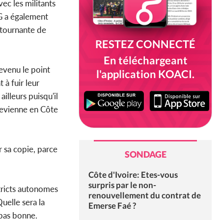
vec les militants
NG a également
e tournante de
RESTEZ CONNECTÉ
En téléchargeant
evenu le point
l'application KOACI.
 à fuir leur
illeurs puisqu'il
 revienne en Côte
 sa copie, parce
SONDAGE
Côte d'Ivoire: Etes-vous
surpris par le non-
stricts autonomes
renouvellement du contrat de
uelle sera la
Emerse Faé ?
 pas bonne.