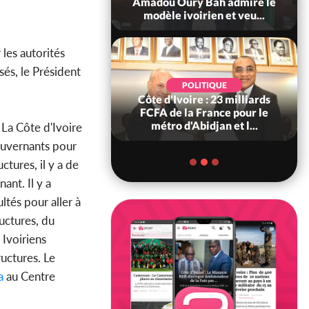
ou Oury Bah admire le
tragiques à Kossandji (Mé)
èle ivoirien et veu...
ayant fait 03 morts, A...
 les autorités
isés, le Président
POLITIQUE
SOCIÉTÉ
 d'Ivoire : 23 milliards
Côte d'Ivoire : « On ne veut
A de la France pour le
pas mourir chez nous », crient
étro d'Abidjan et l...
des habitants d...
. La Côte d'Ivoire
 gouvernants pour
ctures, il y a de
ant. Il y a
ltés pour aller à
ructures, du
 Ivoiriens
ructures. Le
a
au Centre