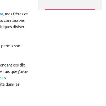
oa
, mes frères et
ous connaissons
itiques diviser
a permis son
Pendant ces dix
 fois que j'avais
oa
».
ite dans les