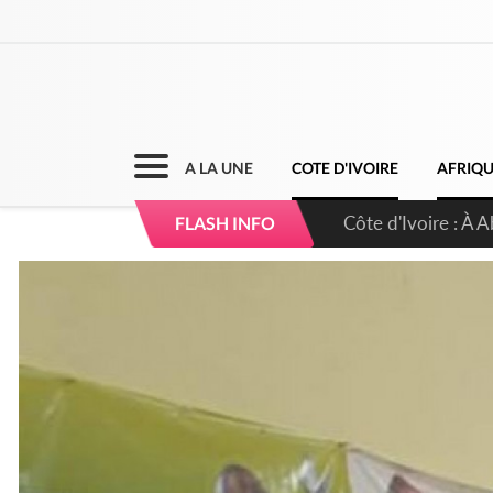
A LA UNE
COTE D'IVOIRE
AFRIQ
Côte d'Ivoire : À A
FLASH INFO
développement de