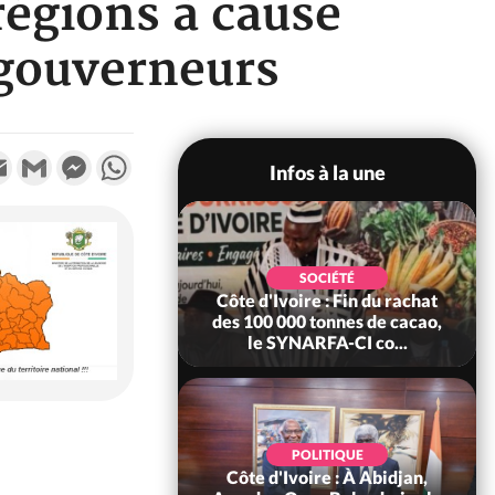
 régions à cause
-gouverneurs
k
tter
Email
Gmail
Messenger
WhatsApp
Infos à la une
SOCIÉTÉ
SOCIÉTÉ
 d'Ivoire : Fin du rachat
Côte d'Ivoire : MIRAH, bras
00 000 tonnes de cacao,
de fer autour de la mutuelle,
le SYNARFA-CI co...
le SYNHA-CI saisi...
POLITIQUE
POLITIQUE
e d'Ivoire : À Abidjan,
Côte d'Ivoire : Violences