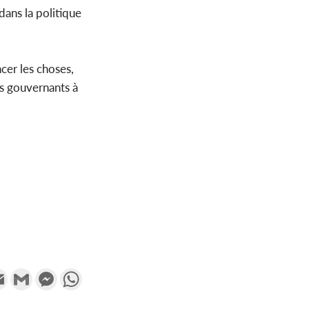
 dans la politique
cer les choses,
es gouvernants à
k
tter
Email
Gmail
Messenger
WhatsApp