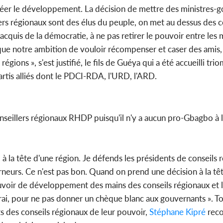
créer le développement. La décision de mettre des ministres-
ers régionaux sont des élus du peuple, on met au dessus des c
acquis de la démocratie, à ne pas retirer le pouvoir entre les
que notre ambition de vouloir récompenser et caser des amis, 
égions », s'est justifié, le fils de Guéya qui a été accueilli t
partis alliés dont le PDCI-RDA, l'URD, l'ARD.
nseillers régionaux RHDP puisqu'il n'y a aucun pro-Gbagbo à l
bo à la tête d'une région. Je défends les présidents de consei
eurs. Ce n'est pas bon. Quand on prend une décision à la tête 
pouvoir de développement des mains des conseils régionaux et 
i, pour ne pas donner un chèque blanc aux gouvernants ». To
s des conseils régionaux de leur pouvoir,
Stéphane Kipré
reco