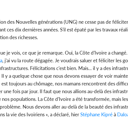
l'indépendance, Alassane
Amad
Ouattara prome...
mod
nion des Nouvelles générations (UNG) ne cesse pas de féliciter
ant ces dix dernières années. S'il est épaté par les travaux réal
POLITIQUE
ion des richesses.
Côte d'Ivoire : Décrispation ?
Côte
Mamadou Traoré ex
FCF
conseiller de Soro a recou...
m
 que je vois, ce que je remarque. Oui, la Côte d'Ivoire a changé
a
, j'ai vu la route dégagée. Je voudrais saluer et féliciter les
astructures. Félicitations c'est bien. Mais... il y a des infrastru
. Il y a quelque chose que nous devons essayer de voir mainten
re est toujours au chômage, nos mamans rencontrent des difficu
r une fois par jour. Il faut que nous allions au-delà des infrast
e nos populations. La Côte d'Ivoire a été transformée, mais les
ce problème. Nous devons aller au-delà de la beauté des infrast
 la vie des Ivoiriens », a déclaré, hier
Stéphane Kipré
à
Dalo