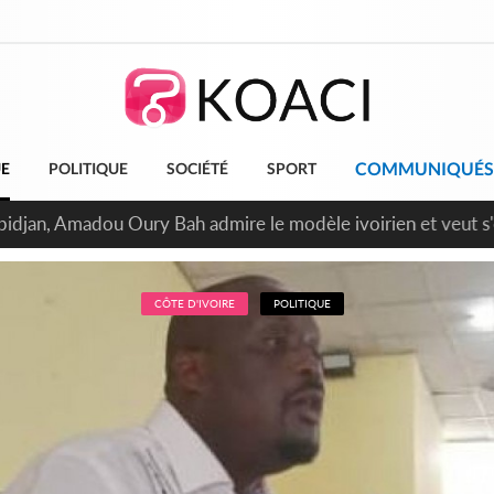
COMMUNIQUÉS
UE
POLITIQUE
SOCIÉTÉ
SPORT
bidjan, Amadou Oury Bah admire le modèle ivoirien et veut s'e
 la Guinée
CÔTE D'IVOIRE
POLITIQUE