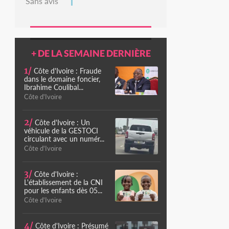
Sans avis
+ DE LA SEMAINE DERNIÈRE
1/
Côte d'Ivoire : Fraude
dans le domaine foncier,
Ibrahime Coulibal...
Côte d'Ivoire
2/
Côte d'Ivoire : Un
véhicule de la GESTOCI
circulant avec un numér...
Côte d'Ivoire
3/
Côte d'Ivoire :
L'établissement de la CNI
pour les enfants dès 05...
Côte d'Ivoire
4/
Côte d'Ivoire : Présumé