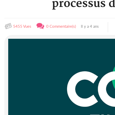
processus d
5455 Vues
0 Commentaire(s)
Il y a 4 ans