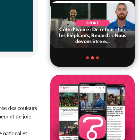
SOCIÉTÉ
SPORT
voire : MIRAH, la
Côte d'Ivoire : De retour chez
des communiqués
les Eléphants, Renard : « Nous
ie entre la MA-M...
devons être e...
arée des couleurs
ur et de joie.
 national et