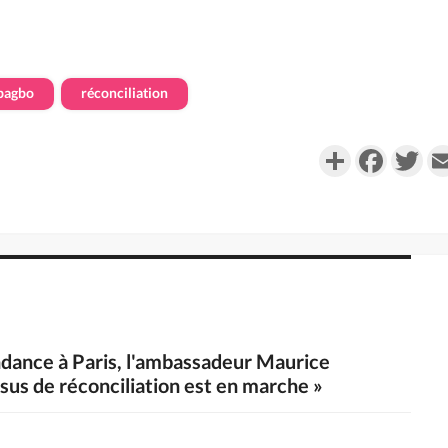
bagbo
réconciliation
Partager
Faceboo
Twi
endance à Paris, l'ambassadeur Maurice
us de réconciliation est en marche »