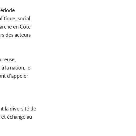
période
itique, social
arche en Côte
irs des acteurs
ureuse,
à la nation, le
ant d’appeler
t la diversité de
é et échangé au