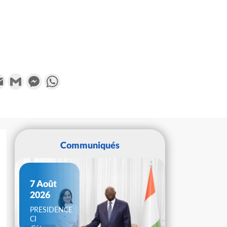
k
tter
Email
Gmail
Messenger
WhatsApp
Communiqués
7 Août
2026
PRESIDENCE
CI