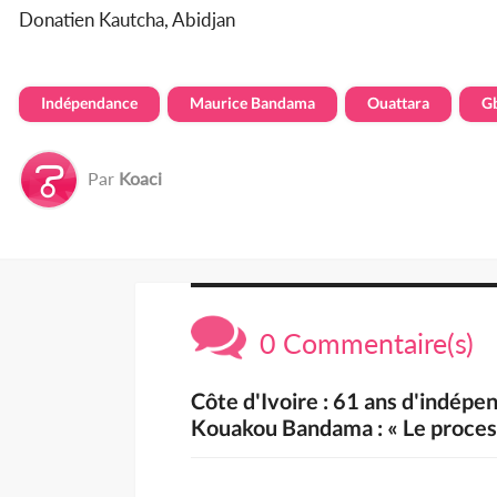
Donatien Kautcha, Abidjan
Indépendance
Maurice Bandama
Ouattara
G
Par
Koaci
0 Commentaire(s)
Côte d'Ivoire : 61 ans d'indép
Kouakou Bandama : « Le process