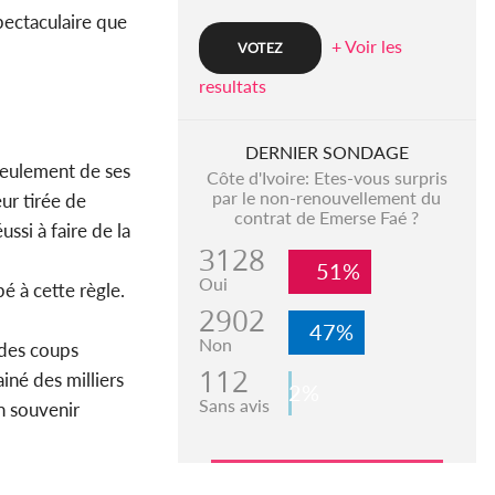
pectaculaire que
+ Voir les
resultats
DERNIER SONDAGE
 seulement de ses
Côte d'Ivoire: Etes-vous surpris
par le non-renouvellement du
ur tirée de
contrat de Emerse Faé ?
ssi à faire de la
3128
51%
Oui
pé à cette règle.
2902
47%
Non
 des coups
112
iné des milliers
2%
Sans avis
in souvenir