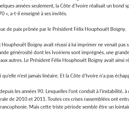
ques années seulement, la Côte d’Ivoire réalisait un bond s
0 », a-t-il enseigné à ses invités.
tique de paix prônée par le Président Félix Houphouët Boigny.
ix Houphouët Boigny avait réussi à lui imprimer ne venait pas
rande générosité dont les Ivoiriens sont imprégnés, une grande
 aux autres. Le Président Félix Houphouët Boigny avait ainsi réu
u’elle n’est jamais linéaire. Et la Côte d’Ivoire n’a pas échap
puis les années 90. Lesquelles l’ont conduit à l’instabilité, à
ctorale de 2010 et 2011. Toutes ces crises rassemblées ont entra
a francophonie. Mais cette triste période semble être un lointa