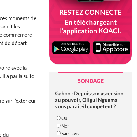
RESTEZ CONNECTÉ
e ces moments de
En téléchargeant
aduit les
l'application KOACI.
oire commémore
nt de départ
oire avec la
l a par la suite
SONDAGE
Gabon : Depuis son ascension
au pouvoir, Oligui Nguema
e sur l’extérieur
vous parait-il compétent ?
Oui
Non
Sans avis
e du