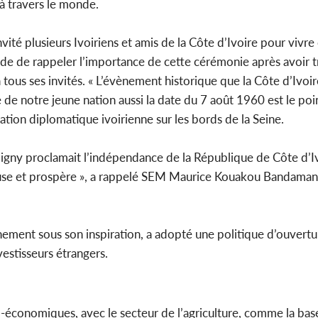
 à travers le monde.
té plusieurs Ivoiriens et amis de la Côte d’Ivoire pour vivr
de de rappeler l’importance de cette cérémonie après avoir tr
 tous ses invités. « L’évènement historique que la Côte d’Iv
de notre jeune nation aussi la date du 7 août 1960 est le poi
tion diplomatique ivoirienne sur les bords de la Seine.
oigny proclamait l’indépendance de la République de Côte d’Iv
use et prospère », a rappelé SEM Maurice Kouakou Bandaman. I
rnement sous son inspiration, a adopté une politique d’ouvertur
vestisseurs étrangers.
cio-économiques, avec le secteur de l’agriculture, comme la bas