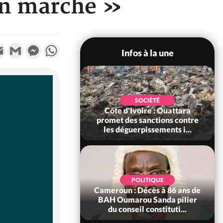
 en marche »
k
tter
Email
Gmail
Messenger
WhatsApp
Infos à la une
POLITIQUE
SOCIÉTÉ
ire : Après le pari
Côte d'Ivoire : Ouattara
 66e anniversaire,
promet des sanctions contre
Bictogo : «...
les déguerpissements i...
POLITIQUE
d'Ivoire : 66e
POLITIQUE
versaire de
Cameroun : Décès à 86 ans de
ance, les Forces de
BAH Oumarou Sanda pilier
fense e...
du conseil constituti...