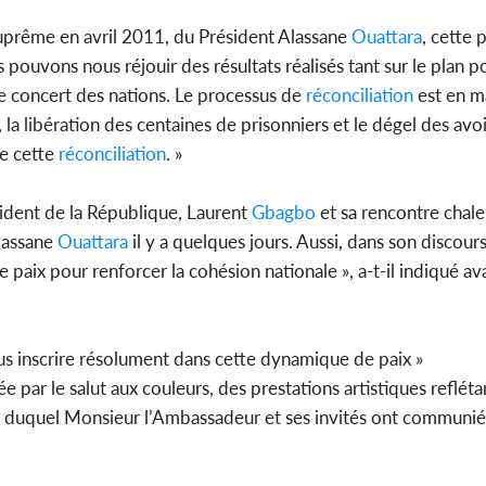
suprême en avril 2011, du Président Alassane
Ouattara
, cette 
ouvons nous réjouir des résultats réalisés tant sur le plan pol
e concert des nations. Le processus de
réconciliation
est en m
, la libération des centaines de prisonniers et le dégel des avo
de cette
réconciliation
. »
ésident de la République, Laurent
Gbagbo
et sa rencontre chale
Alassane
Ouattara
il y a quelques jours. Aussi, dans son discours 
 paix pour renforcer la cohésion nationale », a-t-il indiqué av
nous inscrire résolument dans cette dynamique de paix »
 par le salut aux couleurs, des prestations artistiques reflétan
our duquel Monsieur l’Ambassadeur et ses invités ont communi