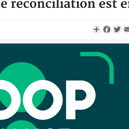
e réconciliation est
Partager
Faceboo
Twi
Côte d'Ivo
réussi du
Adama 
Côte 
anni
l'Indépend
Dé