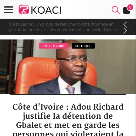
0
Sierra Leone : Un projet de réforme constitutionnelle en
gestation, points clés des amendements, un exclu d'avance
CÔTE D'IVOIRE
POLITIQUE
Côte d'Ivoire : Adou Richard
justifie la détention de
Gbalet et met en garde les
personnes qui violeraient la