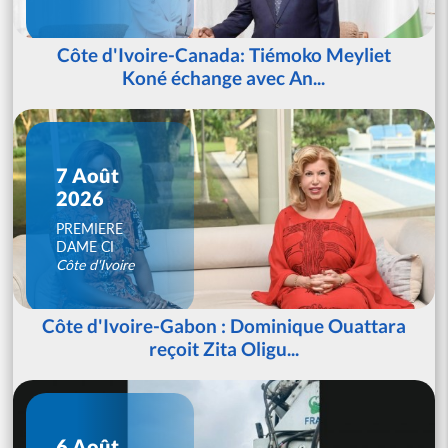
Côte d'Ivoire-Canada: Tiémoko Meyliet
Koné échange avec An...
7 Août
2026
PREMIERE
DAME CI
Côte d'Ivoire
Côte d'Ivoire-Gabon : Dominique Ouattara
reçoit Zita Oligu...
6 Août