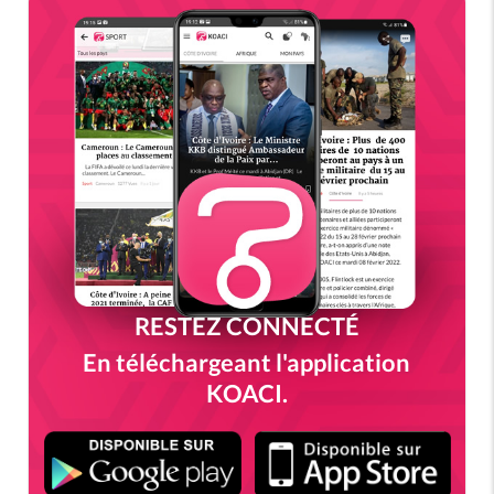
RESTEZ CONNECTÉ
En téléchargeant l'application
KOACI.