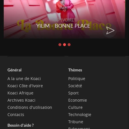
RAP IVOIRE
YILIM - BONNE PLACE
RE
Général
Thèmes
A la une de Koaci
Politique
Koaci Côte d'Ivoire
Société
Koaci Afrique
Sport
Archives Koaci
Economie
Conditions d'utilisation
Culture
Contacts
Technologie
Tribune
Besoin d'aide ?
Evènement