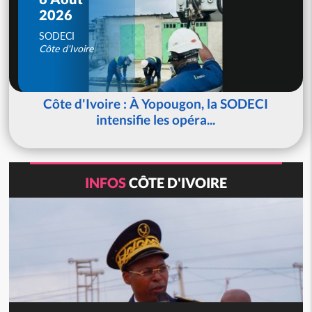
2026
SODECI
Côte d'Ivoire
Côte d'Ivoire : À Yopougon, la SODECI
intensifie les opéra...
INFOS
CÔTE D'IVOIRE