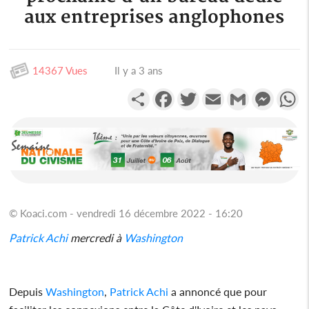
aux entreprises anglophones
14367 Vues
Il y a 3 ans
Partager
Facebook
Twitter
Email
Gmail
Messen
W
© Koaci.com - vendredi 16 décembre 2022 - 16:20
Patrick Achi
mercredi à
Washington
Depuis
Washington
,
Patrick Achi
a annoncé que pour