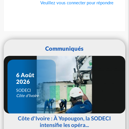
Veuillez vous connecter pour répondre
Communiqués
6 Août
2026
SODECI
Côte d'Ivoire
Côte d'Ivoire : À Yopougon, la SODECI
intensifie les opéra...