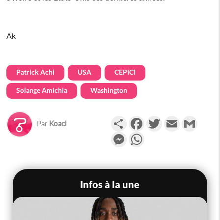
Ak
Patrick Achi
USA
CEPICI
Solange Amichia
Washington
Partager
Facebook
Twitter
Email
Gmail
Par
Koaci
Messenger
WhatsApp
Infos à la une