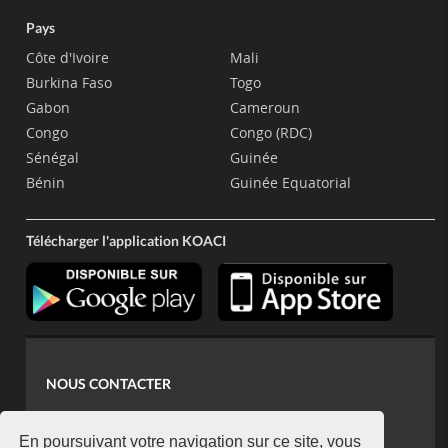
Pays
Côte d'Ivoire
Mali
Burkina Faso
Togo
Gabon
Cameroun
Congo
Congo (RDC)
Sénégal
Guinée
Bénin
Guinée Equatorial
Télécharger l'application KOACI
NOUS CONTACTER
contact@koaci.com
koaci@yahoo.fr
En poursuivant votre navigation sur ce site, vous