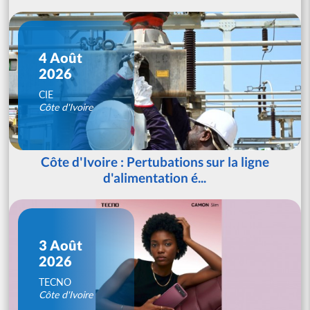
4 Août
2026
CIE
Côte d'Ivoire
Côte d'Ivoire : Pertubations sur la ligne
d'alimentation é...
3 Août
2026
TECNO
Côte d'Ivoire