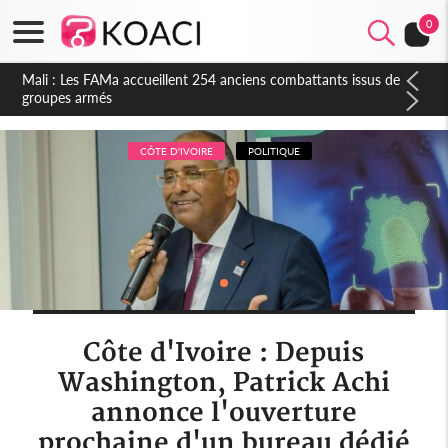
0
Côte d'Ivoire : Election FIF, le frère de feu Sidy Diallo se lance
dans la course
CÔTE D'IVOIRE
POLITIQUE
Côte d'Ivoire : Depuis
Washington, Patrick Achi
annonce l'ouverture
prochaine d'un bureau dédié