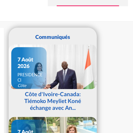
Communiqués
7 Août
2026
PRESIDENCE
CI
Côte
d'Ivoire
Côte d'Ivoire-Canada:
Tiémoko Meyliet Koné
échange avec An...
7 Août