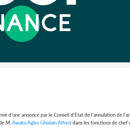
son coll
million
Côte 
anni
l'Indépend
Dé
rmé d’une annonce par le Conseil d’Etat de l’annulation de l’
 de M.
Awaka Agbo Ghislain Alfred
dans les fonctions de chef 