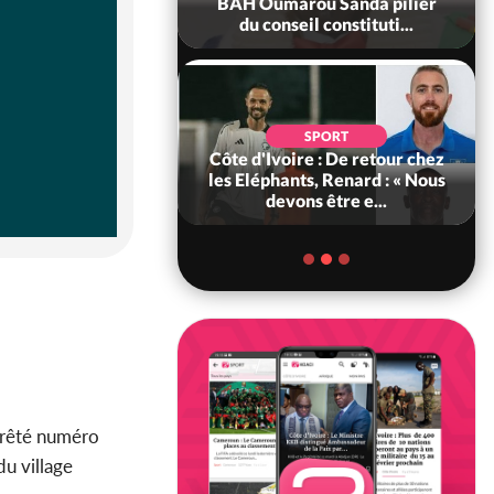
ègue et cache 38
BAH Oumarou Sanda pilier
s dans une fo...
du conseil constituti...
POLITIQUE
d'Ivoire : 66e
SPORT
versaire de
Côte d'Ivoire : De retour chez
ance, les Forces de
les Eléphants, Renard : « Nous
fense e...
devons être e...
arrêté numéro
du village