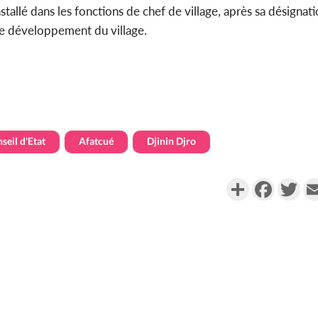
tallé dans les fonctions de chef de village, après sa désignati
 le développement du village.
seil d'Etat
Afatcué
Djinin Djro
Partager
Faceboo
Twi