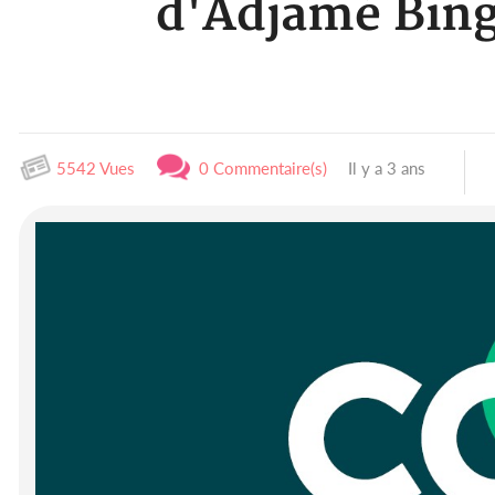
d'Adjamé Bing
5542 Vues
0 Commentaire(s)
Il y a 3 ans