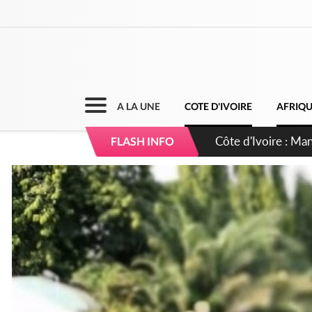
A LA UNE
COTE D'IVOIRE
AFRIQ
Côte d'Ivoire : Sé
FLASH INFO
dépigmentants da