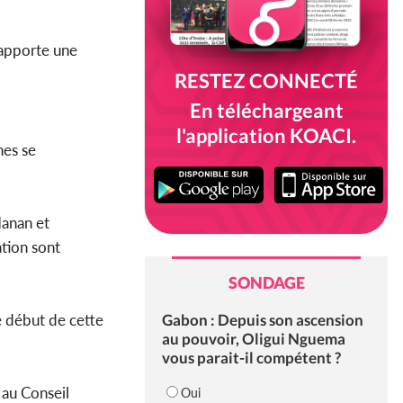
rapporte une
RESTEZ CONNECTÉ
En téléchargeant
l'application KOACI.
nes se
Nanan et
ation sont
SONDAGE
Gabon : Depuis son ascension
le début de cette
au pouvoir, Oligui Nguema
vous parait-il compétent ?
 au Conseil
Oui