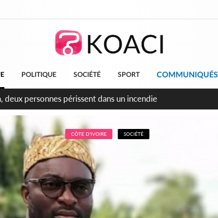
COMMUNIQUÉS
UE
POLITIQUE
SOCIÉTÉ
SPORT
ileu, la célébration de la fête nationale transformée en vaste 
ngereux
CÔTE D'IVOIRE
SOCIÉTÉ