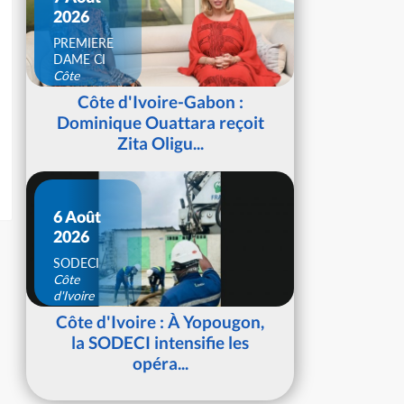
2026
PREMIERE
DAME CI
Côte
d'Ivoire
Côte d'Ivoire-Gabon :
Dominique Ouattara reçoit
Zita Oligu...
6 Août
2026
SODECI
Côte
d'Ivoire
Côte d'Ivoire : À Yopougon,
la SODECI intensifie les
opéra...