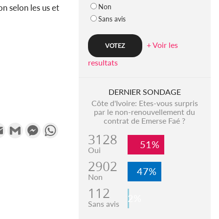
Non
on selon les us et
Sans avis
+ Voir les
resultats
DERNIER SONDAGE
Côte d'Ivoire: Etes-vous surpris
par le non-renouvellement du
contrat de Emerse Faé ?
k
tter
Email
Gmail
Messenger
WhatsApp
3128
51%
Oui
2902
47%
Non
112
2%
Sans avis