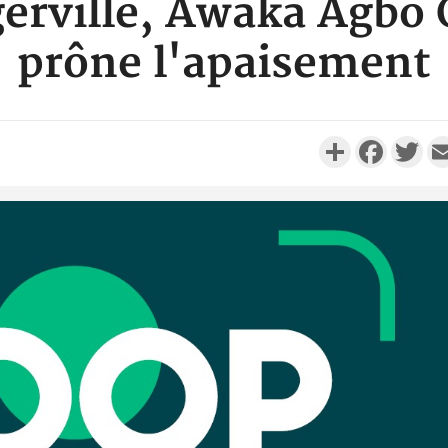
erville, Awaka Agbo G
prône l'apaisement
Partager
Faceboo
Twi
Côte d'I
personnes 
Côte d'Ivo