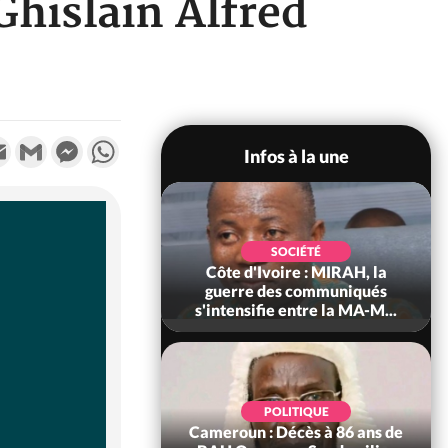
hislain Alfred
k
tter
Email
Gmail
Messenger
WhatsApp
Infos à la une
SOCIÉTÉ
SOCIÉTÉ
voire : Man, deux
Côte d'Ivoire : MIRAH, la
périssent dans un
guerre des communiqués
incendie
s'intensifie entre la MA-M...
SOCIÉTÉ
POLITIQUE
ire : Daloa, il tue
Cameroun : Décès à 86 ans de