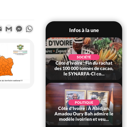
k
tter
Email
Gmail
Messenger
WhatsApp
Infos à la une
POLITIQUE
SOCIÉTÉ
re : Fête nationale,
Côte d'Ivoire : Fin du rachat
Ouattara accorde
des 100 000 tonnes de cacao,
âce à 4 661...
le SYNARFA-CI co...
POLITIQUE
d'Ivoire : 66è
POLITIQUE
versaire de
Côte d'Ivoire : À Abidjan,
ndance, Alassane
Amadou Oury Bah admire le
ara prome...
modèle ivoirien et veu...