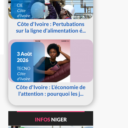
CIE
Côte
d'Ivoire
Côte d'Ivoire : Pertubations
sur la ligne d'alimentation é...
3 Août
2026
TECNO
Côte
d'Ivoire
Côte d'Ivoire : L'économie de
l'attention : pourquoi les j...
INFOS
NIGER