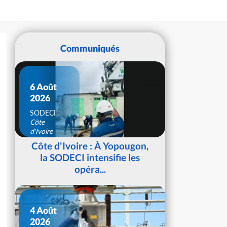
Communiqués
6 Août
2026
SODECI
Côte
d'Ivoire
Côte d'Ivoire : À Yopougon,
la SODECI intensifie les
opéra...
4 Août
2026