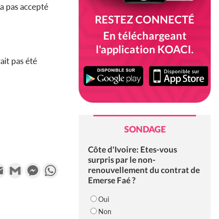
’a pas accepté
RESTEZ CONNECTÉ
En téléchargeant
l'application KOACI.
ait pas été
SONDAGE
Côte d'Ivoire: Etes-vous
surpris par le non-
k
tter
Email
Gmail
Messenger
WhatsApp
renouvellement du contrat de
Emerse Faé ?
Oui
Non