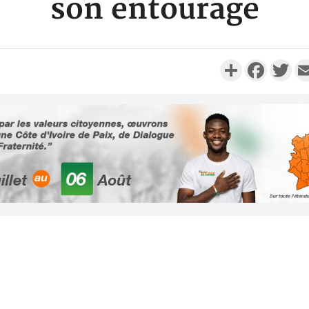
son entourage
Partager
Faceboo
Twi
Côte d'Ivoi
Alassane 
la gr
Côte 
anni
l'indépe
Ouatt