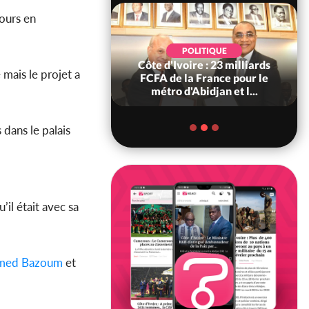
ours en
POLITIQUE
POLITIQUE
re : Décrispation ?
Côte d'Ivoire : 23 milliards
 mais le projet a
ou Traoré ex
FCFA de la France pour le
 de Soro a recou...
métro d'Abidjan et l...
 dans le palais
’il était avec sa
med Bazoum
et