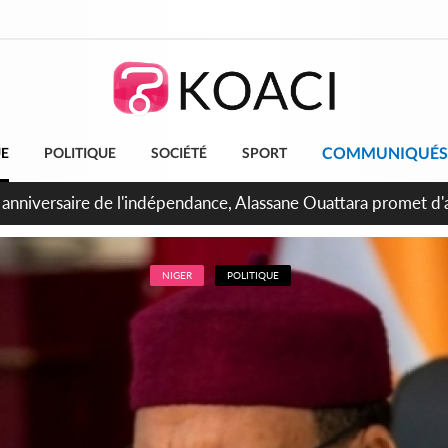
COMMUNIQUÉS
UE
POLITIQUE
SOCIÉTÉ
SPORT
bidjan, Amadou Oury Bah admire le modèle ivoirien et veut s'e
 la Guinée
NIGER
POLITIQUE