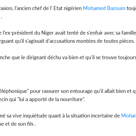
asion, l'ancien chef de l' Etat nigérien
Mohamed Bazoum
touj
.
Côte d'Ivoi
 l’ex-président du Niger avait tenté de s'enfuir avec sa famille
Mamad
conseiller
guant qu'il s'agissait d'accusations montées de toutes pièces.
he que le dirigeant déchu va bien et qu’il se trouve toujours
éléphonique" pour rassurer son entourage qu’il allait bien et qu
ecin qui "lui a apporté de la nourriture".
é sa vive inquiétude quant à la situation incertaine de
Moha
 et de son fils .