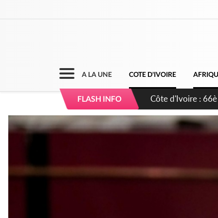
A LA UNE
COTE D'IVOIRE
AFRIQ
Côte d'Ivoire : À A
FLASH INFO
développement de