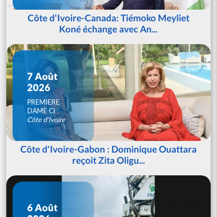
Côte d'Ivoire-Canada: Tiémoko Meyliet
Koné échange avec An...
7 Août
2026
PREMIERE
DAME CI
Côte d'Ivoire
Côte d'Ivoire-Gabon : Dominique Ouattara
reçoit Zita Oligu...
6 Août