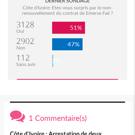
DERNIER SONDAGE
Côte d'Ivoire: Etes-vous surpris par le non-
renouvellement du contrat de Emerse Faé ?
3128
51%
Oui
2902
47%
Non
112
2%
Sans avis
1 Commentaire(s)
Côte d'Ivoire : Arrestation de deux