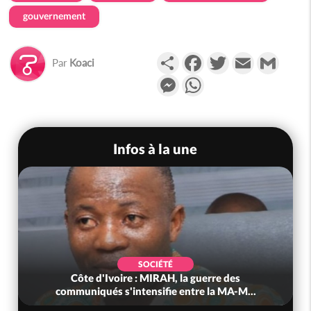
gouvernement
Partager
Facebook
Twitter
Email
Gmail
Par
Koaci
Messenger
WhatsApp
Infos à la une
SOCIÉTÉ
Côte d'Ivoire : MIRAH, la guerre des
communiqués s'intensifie entre la MA-M...