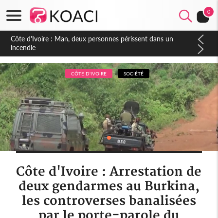
0
Côte d'Ivoire : Séileu, la célébration de la fête nationale
transformée en vaste campagne contre les produits
dépigmentants dangereux
CÔTE D'IVOIRE
SOCIÉTÉ
Côte d'Ivoire : Arrestation de
deux gendarmes au Burkina,
les controverses banalisées
par le porte-parole du