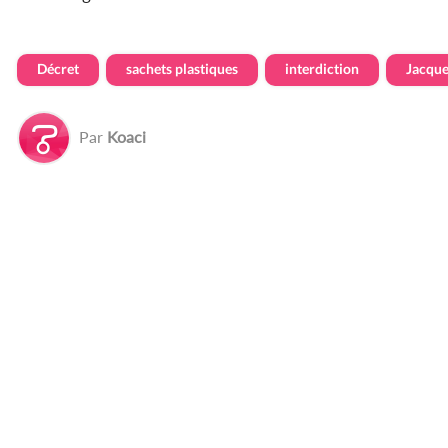
Décret
sachets plastiques
interdiction
Jacque
Par
Koaci