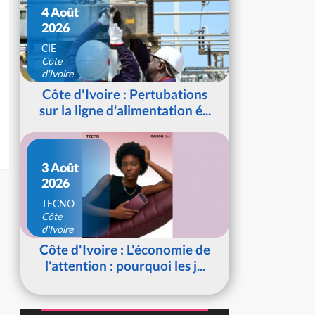
4 Août
2026
CIE
Côte
d'Ivoire
Côte d'Ivoire : Pertubations
sur la ligne d'alimentation é...
3 Août
2026
TECNO
Côte
d'Ivoire
Côte d'Ivoire : L'économie de
l'attention : pourquoi les j...