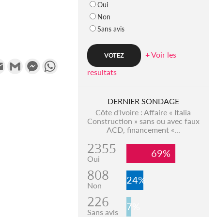
Oui
Non
Sans avis
+ Voir les
k
tter
Email
Gmail
Messenger
WhatsApp
resultats
DERNIER SONDAGE
Côte d'Ivoire : Affaire « Italia
Construction » sans ou avec faux
ACD, financement «...
2355
69%
Oui
808
24%
Non
226
7%
Sans avis