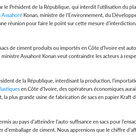
l'indépe
le Président de la République, qui interdit l'utilisation du pl
Ouatt
 Assahoré
Konan, ministre de l’Environnement, du Dévelop
une réunion pour faire le point sur cette mesure d'interdicti
Côte d'Ivoi
 sacs de ciment produits ou importés en Côte d'Ivoire est auto
Mamad
conseiller
le ministre Assahoré Konan veut contraindre les acteurs à respe
dent de la République, interdisant la production, l'importatio
lastiques
en Côte d'Ivoire, des opérateurs économiques aurai
, la plus grande usine de fabrication de sacs en papier Kraft 
rmis au pays d'atteindre l'auto-suffisance en sacs pour l'ens
ier d'emballage de ciment. Nous apprenions que le chiffre d’aff