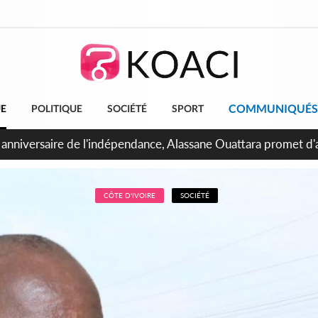
COMMUNIQUÉS
UE
POLITIQUE
SOCIÉTÉ
SPORT
bidjan, Amadou Oury Bah admire le modèle ivoirien et veut s'e
 la Guinée
CÔTE D'IVOIRE
SOCIÉTÉ