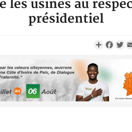
e les usines au respec
présidentiel
Partager
Faceboo
Twi
Côte d'Ivoi
Alassane 
la gr
Côte 
anni