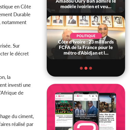
ndance, Alassane
Amadou Oury Bah admire le
astique en Côte
ara prome...
modèle ivoirien et veu...
pement Durable
on, notamment
POLITIQUE
POLITIQUE
re : Décrispation ?
Côte d'Ivoire : 23 milliards
risée. Sur
ou Traoré ex
FCFA de la France pour le
 de Soro a recou...
métro d'Abidjan et l...
cter le décret
n, la
ent investi une
d’Afrique de
achage du ciment,
aires réalisé par