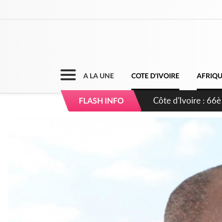
A LA UNE
COTE D'IVOIRE
AFRIQ
Côte d'Ivoire : À A
FLASH INFO
développement de