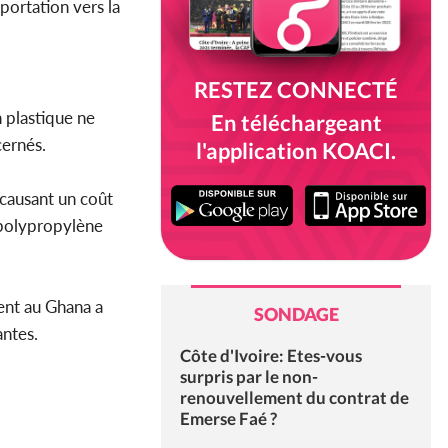
portation vers la
RESTEZ CONNECTÉ
n plastique ne
En téléchargeant
cernés.
l'application KOACI.
 causant un coût
 polypropylène
ment au Ghana a
SONDAGE
antes.
Côte d'Ivoire: Etes-vous
surpris par le non-
renouvellement du contrat de
Emerse Faé ?