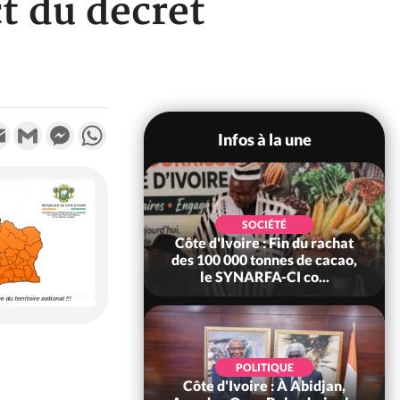
t du décret
k
tter
Email
Gmail
Messenger
WhatsApp
Infos à la une
POLITIQUE
SOCIÉTÉ
re : Fête nationale,
Côte d'Ivoire : Fin du rachat
Ouattara accorde
des 100 000 tonnes de cacao,
âce à 4 661...
le SYNARFA-CI co...
POLITIQUE
d'Ivoire : 66è
POLITIQUE
versaire de
Côte d'Ivoire : À Abidjan,