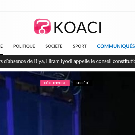
COMMUNIQUÉS
UE
POLITIQUE
SOCIÉTÉ
SPORT
n de la pagaille au PDCI-RDA, Lessiehi bannit les mouvements 
CÔTE D'IVOIRE
SOCIÉTÉ