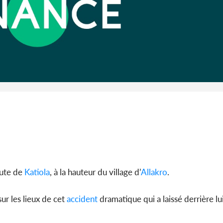
Côte d'Ivoi
Alassane 
la gr
route de
Katiola
, à la hauteur du village d’
Allakro
.
ur les lieux de cet
accident
dramatique qui a laissé derrière lu