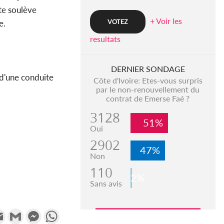
te soulève
+ Voir les
e.
resultats
DERNIER SONDAGE
 d'une conduite
Côte d'Ivoire: Etes-vous surpris
par le non-renouvellement du
contrat de Emerse Faé ?
3128
51%
Oui
2902
47%
Non
110
2%
Sans avis
k
tter
Email
Gmail
Messenger
WhatsApp