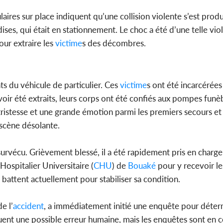
ires sur place indiquent qu’une collision violente s’est produ
es, qui était en stationnement. Le choc a été d’une telle vio
our extraire les
victime
s des décombres.
s du véhicule de particulier. Ces
victime
s ont été incarcérées
r été extraits, leurs corps ont été confiés aux pompes funè
tristesse et une grande émotion parmi les premiers secours et 
 scène désolante.
 survécu. Grièvement blessé, il a été rapidement pris en charge
ospitalier Universitaire (
CHU
) de
Bouaké
pour y recevoir le
 battent actuellement pour stabiliser sa condition.
e l’
accident
, a immédiatement initié une enquête pour déter
ent une possible erreur humaine, mais les enquêtes sont en 