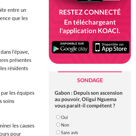
ite entre un
RESTEZ CONNECTÉ
lence que les
En téléchargeant
l'application KOACI.
 dans l'épave,
bres présentes
les résidents
SONDAGE
Gabon : Depuis son ascension
 par les équipes
au pouvoir, Oligui Nguema
s soins
vous parait-il compétent ?
Oui
Non
miner les causes
Sans avis
cours pour