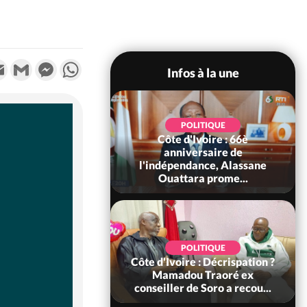
k
tter
Email
Gmail
Messenger
WhatsApp
Infos à la une
POLITIQUE
POLITIQUE
un : 61 jours
Côte d'Ivoire : 66è
e de Biya, Hiram
anniversaire de
pelle le conseil
l'indépendance, Alassane
const...
Ouattara prome...
SOCIÉTÉ
POLITIQUE
voire : Ouattara
Côte d'Ivoire : Décrispation ?
 sanctions contre
Mamadou Traoré ex
erpissements i...
conseiller de Soro a recou...