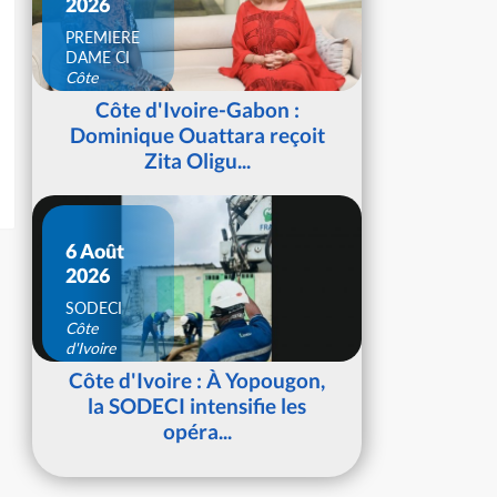
2026
PREMIERE
DAME CI
Côte
d'Ivoire
Côte d'Ivoire-Gabon :
Dominique Ouattara reçoit
Zita Oligu...
6 Août
2026
SODECI
Côte
d'Ivoire
Côte d'Ivoire : À Yopougon,
la SODECI intensifie les
opéra...