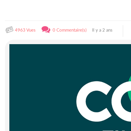
4963 Vues
0 Commentaire(s)
Il y a 2 ans