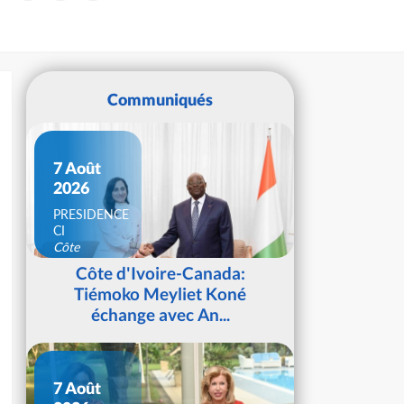
Communiqués
7 Août
2026
PRESIDENCE
CI
Côte
d'Ivoire
Côte d'Ivoire-Canada:
Tiémoko Meyliet Koné
échange avec An...
7 Août