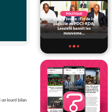
POLITIQUE
Côte d'Ivoire : Fin de la
POLITIQUE
re : Fête nationale,
pagaille au PDCI-RDA,
Ouattara accorde
Lessiehi bannit les
âce à 4 661...
mouveme...
i un lourd bilan