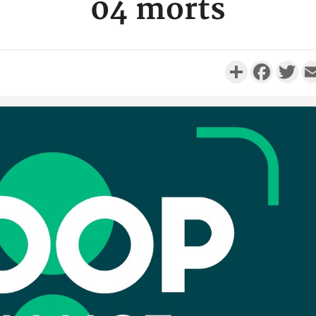
04 morts
Partager
Faceboo
Twi
Camero
d'absenc
Iyodi ap
Côte d'I
promet des
les dégu