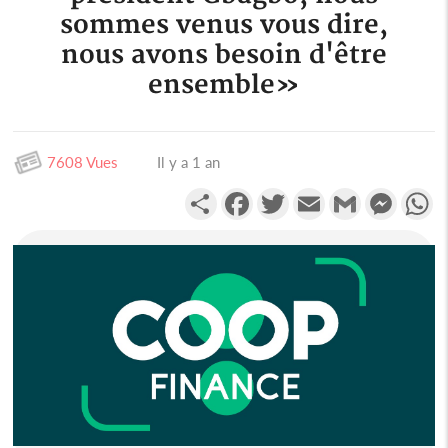
sommes venus vous dire,
nous avons besoin d'être
ensemble»
7608 Vues
Il y a 1 an
Partager
Facebook
Twitter
Email
Gmail
Messen
W