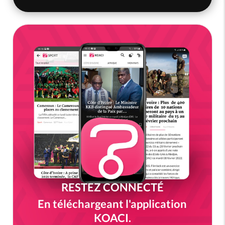
RESTEZ CONNECTÉ
En téléchargeant l'application
KOACI.