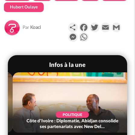
Hubert Oulaye
Partager
Facebook
Twitter
Email
Gmail
Par
Koaci
Messenger
WhatsApp
Infos à la une
POLITIQUE
Côte d'Ivoire : Diplomatie, Abidjan consolide
ses partenariats avec New Del...