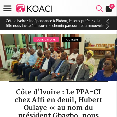
0
Côte d'Ivoire : Indépendance à Blahou, le sous-préfet : « La
fête nous invite à mesurer le chemin parcouru et à renouveler
notre engagement collectif en faveur du développement »
CÔTE D'IVOIRE
POLITIQUE
Côte d'Ivoire : Le PPA-CI
chez Affi en deuil, Hubert
Oulaye « au nom du
président Gbagbo, nous