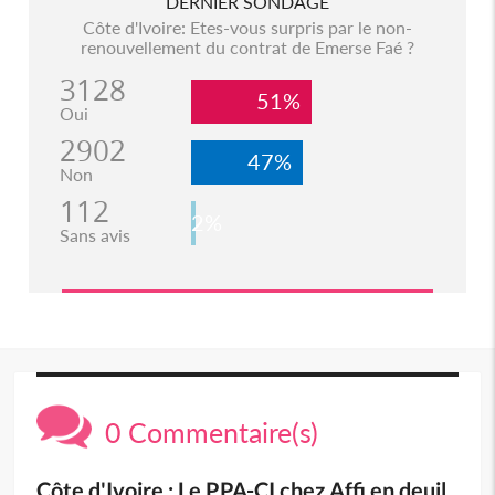
DERNIER SONDAGE
Côte d'Ivoire: Etes-vous surpris par le non-
renouvellement du contrat de Emerse Faé ?
3128
51%
Oui
2902
47%
Non
112
2%
Sans avis
0 Commentaire(s)
Côte d'Ivoire : Le PPA-CI chez Affi en deuil,