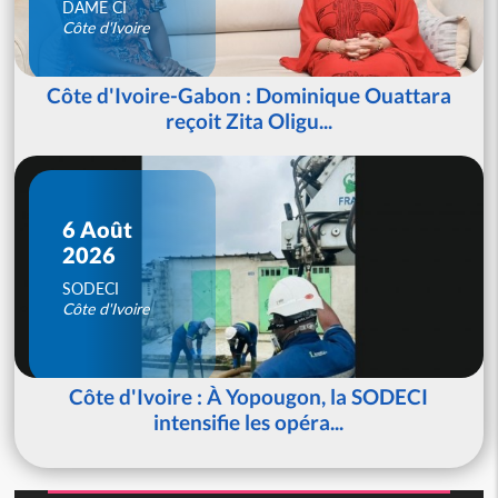
DAME CI
Côte d'Ivoire
Côte d'Ivoire-Gabon : Dominique Ouattara
reçoit Zita Oligu...
6 Août
2026
SODECI
Côte d'Ivoire
Côte d'Ivoire : À Yopougon, la SODECI
intensifie les opéra...