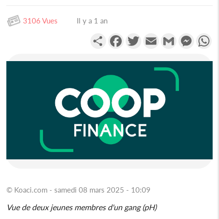
3106 Vues
Il y a 1 an
Partager
Facebook
Twitter
Email
Gmail
Messen
W
© Koaci.com - samedi 08 mars 2025 - 10:09
Vue de deux jeunes membres d'un gang (pH)