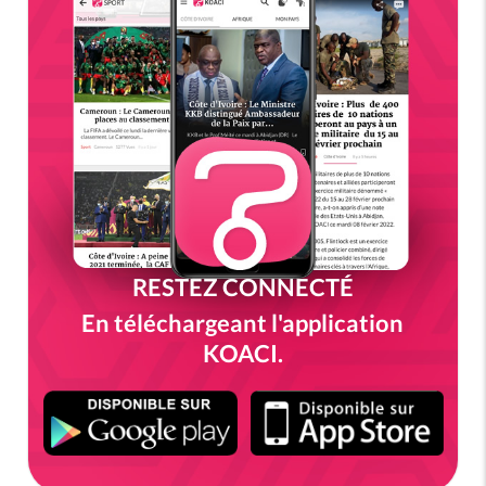
RESTEZ CONNECTÉ
En téléchargeant l'application
KOACI.