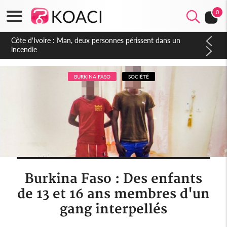
0
Côte d'Ivoire : Séileu, la célébration de la fête nationale
transformée en vaste campagne contre les produits
dépigmentants dangereux
BURKINA FASO
SOCIÉTÉ
Burkina Faso : Des enfants
de 13 et 16 ans membres d'un
gang interpellés