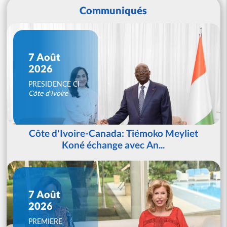
Communiqués
7 Août
2026
PRESIDENCE CI
Côte d'Ivoire
Côte d'Ivoire-Canada: Tiémoko Meyliet
Koné échange avec An...
7 Août
2026
PREMIERE