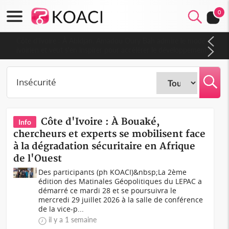
0
Côte d'Ivoire : À Abidjan, Amadou Oury Bah admire le modèle
ivoirien et veut s'en inspirer pour accélérer le développement
de la Guinée
Côte d'Ivoire : À Bouaké,
Info
chercheurs et experts se mobilisent face
à la dégradation sécuritaire en Afrique
de l'Ouest
Des participants (ph KOACI)&nbsp;La 2ème
édition des Matinales Géopolitiques du LEPAC a
démarré ce mardi 28 et se poursuivra le
mercredi 29 juillet 2026 à la salle de conférence
de la vice-p...
il y a 1 semaine