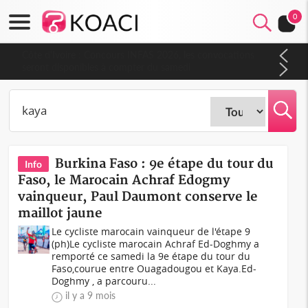
0
Côte d'Ivoire : Concours INFAS 2026, les convocations
seront disponibles à compter du samedi
Burkina Faso : 9e étape du tour du
Info
Faso, le Marocain Achraf Edogmy
vainqueur, Paul Daumont conserve le
maillot jaune
Le cycliste marocain vainqueur de l'étape 9
(ph)Le cycliste marocain Achraf Ed-Doghmy a
remporté ce samedi la 9e étape du tour du
Faso,courue entre Ouagadougou et Kaya.Ed-
Doghmy , a parcouru...
il y a 9 mois