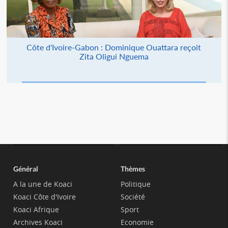
Côte d'Ivoire-Gabon : Dominique Ouattara reçoit
Zita Oligui Nguema
Général
Thèmes
A la une de Koaci
Politique
Koaci Côte d'Ivoire
Société
Koaci Afrique
Sport
Archives Koaci
Economie