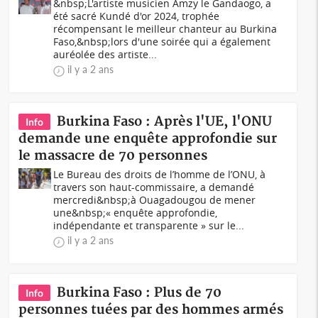
&nbsp;L'artiste musicien Amzy le Gandaogo, a
été sacré Kundé d'or 2024, trophée
récompensant le meilleur chanteur au Burkina
Faso,&nbsp;lors d'une soirée qui a également
auréolée des artiste...
il y a 2 ans
Burkina Faso : Après l'UE, l'ONU
Info
demande une enquête approfondie sur
le massacre de 70 personnes
Le Bureau des droits de l’homme de l’ONU, à
travers son haut-commissaire, a demandé
mercredi&nbsp;à Ouagadougou de mener
une&nbsp;« enquête approfondie,
indépendante et transparente » sur le...
il y a 2 ans
Burkina Faso : Plus de 70
Info
personnes tuées par des hommes armés