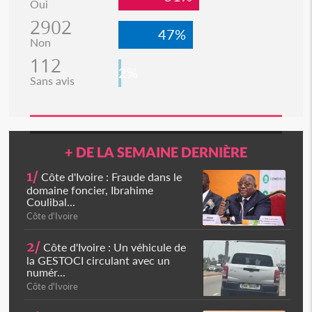
Oui
2902
47%
Non
112
2%
Sans avis
+ DE LA SEMAINE DERNIÈRE
1/
Côte d'Ivoire : Fraude dans le
domaine foncier, Ibrahime
Coulibal...
Côte d'Ivoire
2/
Côte d'Ivoire : Un véhicule de
la GESTOCI circulant avec un
numér...
Côte d'Ivoire