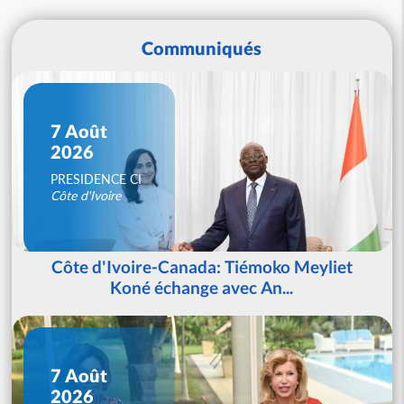
Communiqués
7 Août
2026
PRESIDENCE CI
Côte d'Ivoire
Côte d'Ivoire-Canada: Tiémoko Meyliet
Koné échange avec An...
7 Août
2026