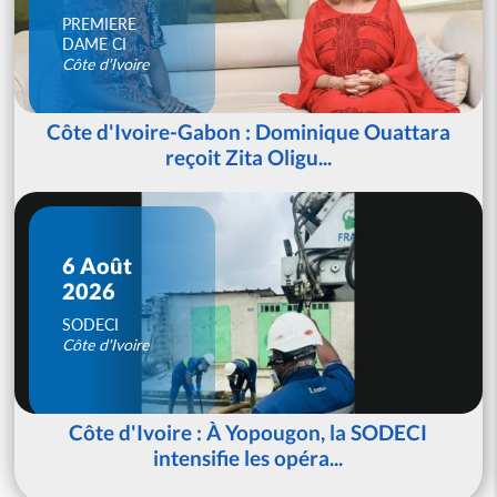
PREMIERE
DAME CI
Côte d'Ivoire
Côte d'Ivoire-Gabon : Dominique Ouattara
reçoit Zita Oligu...
6 Août
2026
SODECI
Côte d'Ivoire
Côte d'Ivoire : À Yopougon, la SODECI
intensifie les opéra...