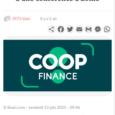
3973 Vues
Il y a 1 an
Partager
Facebook
Twitter
Email
Gmail
Messen
W
© Koaci.com - vendredi 13 juin 2025 - 09:46