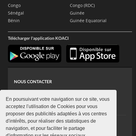
Congo
Congo (RDC)
Sénégal
Guinée
Bénin
Guinée Equatorial
Télécharger l'application KOACI
NOUS CONTACTER
contact@koaci.com
koaci@yahoo.fr
En poursuivant votre navigation sur ce site, vous
+225 07 08 85 52 93
acceptez l'utilisation de Cookies pour vous
proposer des publicités adaptées à vos centres
d'intérêts, pour réaliser des statistiques de
NEWSLETTER
navigation, et pour faciliter le partage
Restez connecté via notre newsletter
d'information sur les réseaux sociaux.