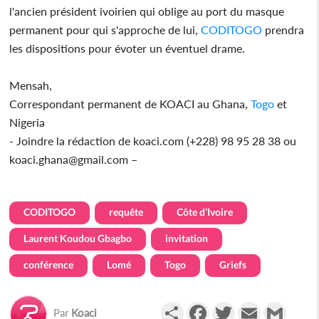
l'ancien président ivoirien qui oblige au port du masque
permanent pour qui s'approche de lui,
CODITOGO
prendra
les dispositions pour évoter un éventuel drame.
Mensah,
Correspondant permanent de KOACI au Ghana,
Togo
et
Nigeria
- Joindre la rédaction de koaci.com (+228) 98 95 28 38 ou
koaci.ghana@gmail.com –
CODITOGO
requête
Côte d’Ivoire
Laurent Koudou Gbagbo
invitation
conférence
Lomé
Togo
Griefs
Partager
Facebook
Twitter
Email
Gmail
Par
Koaci