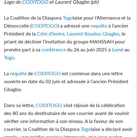
Logo de
CODITOGO
et Laurent Gbagbo (ph)
La Coalition de la Diaspora
Togo
laise pour l’Alternance et la
Démocratie (
CODITOGO
) a adressé une
requête
à l’ancien
Président de la
Côte d’Ivoire
,
Laurent Koudou Gbagbo
, le
priant de décliner l’invitation du groupe MANSSAH pour
prendre part à sa
conférence
du 26 au juin 2025 à
Lomé
au
Togo
.
La
requête
de
CODITOGO
est contenue dans une lettre
ouverte en date du 02 juin et adressée à l’ancien Président
Gbagbo.
Dans sa lettre,
CODITOGO
s’est réjouie de la célébration
des 80 ans du destinataire de son courrier avant de vouloir
vérifier une information à son niveau. A la faveur de son
courrier, la Coalition de la Diaspora
Togo
laise a déclaré avoir
appris « par médias sociaux interposés, que vous auriez