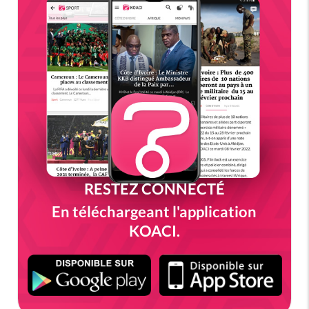
RESTEZ CONNECTÉ
En téléchargeant l'application
KOACI.