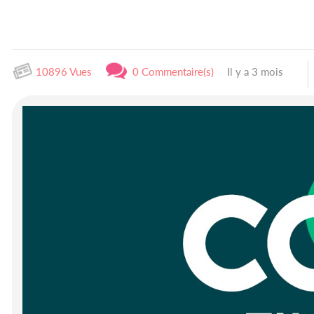
10896 Vues
0 Commentaire(s)
Il y a 3 mois