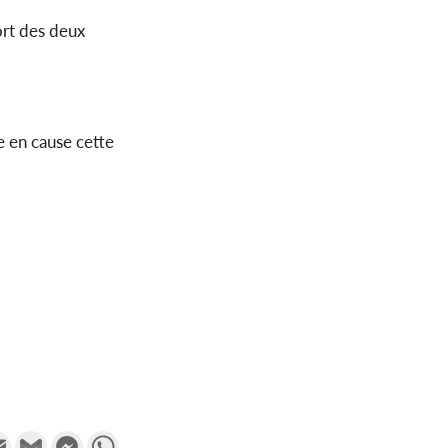
ort des deux
e en cause cette
k
tter
Email
Gmail
Messenger
WhatsApp