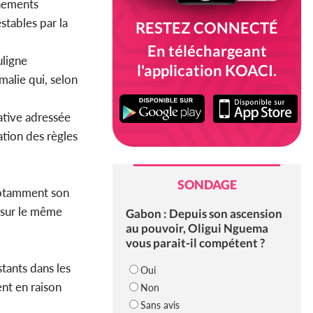
nements
stables par la
RESTEZ CONNECTÉ
En téléchargeant
uligne
l'application KOACI.
malie qui, selon
ative adressée
ation des règles
SONDAGE
 notamment son
t sur le même
Gabon : Depuis son ascension
au pouvoir, Oligui Nguema
vous parait-il compétent ?
tants dans les
Oui
ent en raison
Non
Sans avis