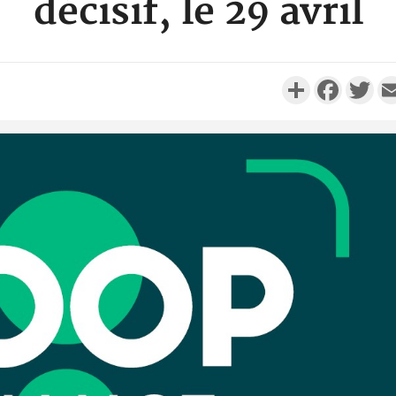
décisif, le 29 avril
Partager
Faceboo
Twi
Côte d'Ivo
réussi du
Adama 
Côte 
anni
l'Indépend
Dé