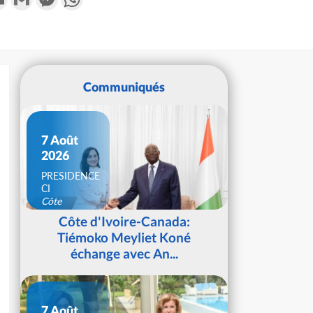
Communiqués
7 Août
2026
PRESIDENCE
CI
Côte
d'Ivoire
Côte d'Ivoire-Canada:
Tiémoko Meyliet Koné
échange avec An...
7 Août