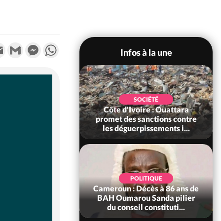
k
tter
Email
Gmail
Messenger
WhatsApp
Infos à la une
POLITIQUE
SOCIÉTÉ
ire : Après le pari
Côte d'Ivoire : Ouattara
 66e anniversaire,
promet des sanctions contre
Bictogo : «...
les déguerpissements i...
POLITIQUE
d'Ivoire : 66e
POLITIQUE
versaire de
Cameroun : Décès à 86 ans de
ance, les Forces de
BAH Oumarou Sanda pilier
fense e...
du conseil constituti...