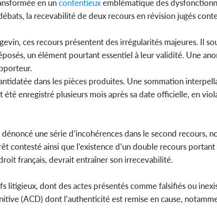
transformée en un
contentieux
emblématique des dysfonction
ébats, la recevabilité de deux recours en révision jugés conte
vin, ces recours présentent des irrégularités majeures. Il so
posés, un élément pourtant essentiel à leur validité. Une ano
apporteur.
e antidatée dans les pièces produites. Une sommation interpell
t été enregistré plusieurs mois après sa date officielle, en viol
 a dénoncé une série d’incohérences dans le second recours,
rrêt contesté ainsi que l’existence d’un double recours portan
roit français, devrait entraîner son irrecevabilité.
itigieux, dont des actes présentés comme falsifiés ou inexis
finitive (ACD) dont l’authenticité est remise en cause, notamm