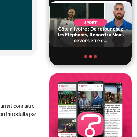
SOCIÉTÉ
SPORT
voire : MIRAH, la
Côte d'Ivoire : De retour chez
des communiqués
les Eléphants, Renard : « Nous
ie entre la MA-M...
devons être e...
urrait connaître
on introduits par