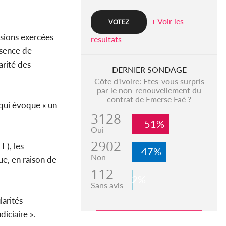
+ Voir les
ssions exercées
resultats
bsence de
arité des
DERNIER SONDAGE
Côte d'Ivoire: Etes-vous surpris
par le non-renouvellement du
contrat de Emerse Faé ?
 qui évoque « un
3128
51%
Oui
2902
E), les
47%
Non
ue, en raison de
112
2%
Sans avis
larités
iciaire ».