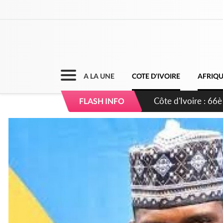
A LA UNE
COTE D'IVOIRE
AFRIQ
Côte d'Ivoire : À A
FLASH INFO
développement de