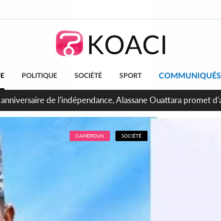
COMMUNIQUÉS
UE
POLITIQUE
SOCIÉTÉ
SPORT
bidjan, Amadou Oury Bah admire le modèle ivoirien et veut s'e
 la Guinée
CAMEROUN
SOCIÉTÉ