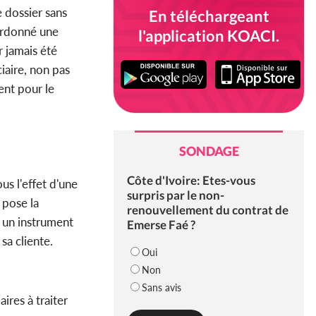
e dossier sans
En téléchargeant
 ordonné une
l'application KOACI.
r jamais été
iaire, non pas
ent pour le
SONDAGE
Côte d'Ivoire: Etes-vous
us l'effet d'une
surpris par le non-
 pose la
renouvellement du contrat de
t un instrument
Emerse Faé ?
sa cliente.
Oui
Non
Sans avis
aires à traiter