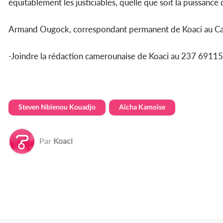
équitablement les justiciables, quelle que soit la puissance 
Armand Ougock, correspondant permanent de Koaci au C
-Joindre la rédaction camerounaise de Koaci au 237 69
Steven Nbienou Kouadjo
Aïcha Kamoise
Par
Koaci