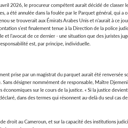
1 avril 2026, le procureur compétent aurait décidé de classer l
es, a été annulée dans la foulée par le Parquet général, qui a
enou se trouverait aux Émirats Arabes Unis et n'aurait à ce jou
tation s'est finalement tenue à la Direction de la police judic
e et l'avocat de ce dernier - une situation que des juristes jug
sponsabilité est, par principe, individuelle.
ement prise par un magistrat du parquet aurait été renversée so
nue. Sans désigner nommément de responsable, Maître Djemeni
 économiques sur le cours de la justice. « Si la justice devien
il déclaré, dans des termes qui résonnent au-delà du seul cas de 
 de droit au Cameroun, et sur la capacité des institutions judici