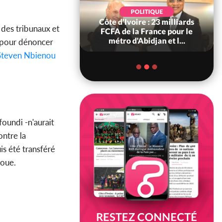
POLITIQUE
POLITIQUE
re : Décrispation ?
Côte d'Ivoire : 23 milliards
 des tribunaux et
ou Traoré ex
FCFA de la France pour le
 de Soro a recou...
métro d'Abidjan et l...
6 pour dénoncer
Steven Nbienou
foundi -n'aurait
ontre la
is été transféré
noue.
RESTEZ CONNECTÉ