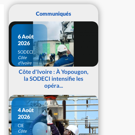
Communiqués
6 Août
2026
SODECI
Côte
d'Ivoire
Côte d'Ivoire : À Yopougon,
la SODECI intensifie les
opéra...
4 Août
2026
CIE
Côte