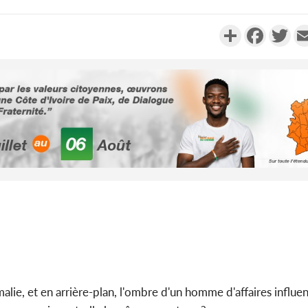
Partager
Faceboo
Twi
Côte d'Ivoi
Alassane 
la gr
Côte 
anni
l'indépe
Ouatt
ie, et en arrière-plan, l'ombre d'un homme d'affaires influent.