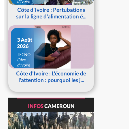
d'Ivoire
Côte d'Ivoire : Pertubations
sur la ligne d'alimentation é...
3 Août
2026
TECNO
Côte
d'Ivoire
Côte d'Ivoire : L'économie de
l'attention : pourquoi les j...
INFOS
CAMEROUN