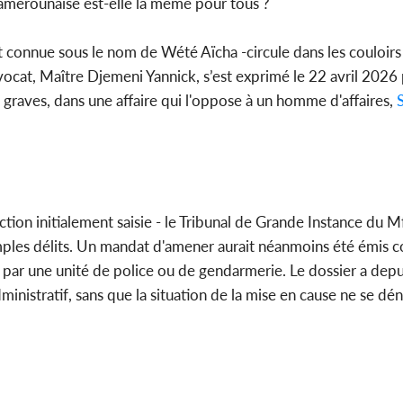
camerounaise est-elle la même pour tous ?
Côte d'Ivoi
 connue sous le nom de Wété Aïcha -circule dans les couloirs
Mamad
conseiller
avocat, Maître Djemeni Yannick, s’est exprimé le 22 avril 202
s graves, dans une affaire qui l'oppose à un homme d'affaires,
idiction initialement saisie - le Tribunal de Grande Instance du M
mples délits. Un mandat d'amener aurait néanmoins été émis c
par une unité de police ou de gendarmerie. Le dossier a depu
inistratif, sans que la situation de la mise en cause ne se dé