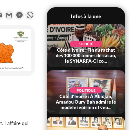
k
tter
Email
Gmail
Messenger
WhatsApp
Infos à la une
POLITIQUE
SOCIÉTÉ
re : Fête nationale,
Côte d'Ivoire : Fin du rachat
Ouattara accorde
des 100 000 tonnes de cacao,
âce à 4 661...
le SYNARFA-CI co...
POLITIQUE
d'Ivoire : 66è
POLITIQUE
versaire de
Côte d'Ivoire : À Abidjan,
ndance, Alassane
Amadou Oury Bah admire le
ara prome...
modèle ivoirien et veu...
 L'affaire qui