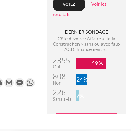
+ Voir les
resultats
DERNIER SONDAGE
Côte d'Ivoire : Affaire « Italia
Construction » sans ou avec faux
ACD, financement «...
2355
69%
Oui
808
24%
k
tter
Email
Gmail
Messenger
WhatsApp
Non
226
7%
Sans avis