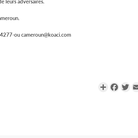
de leurs adversaires.
ameroun.
1154277-ou cameroun@koaci.com
Partager
Faceboo
Twi