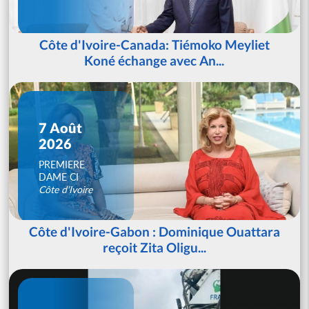
Côte d'Ivoire-Canada: Tiémoko Meyliet
Koné échange avec An...
7 Août
2026
PREMIERE
DAME CI
Côte d'Ivoire
Côte d'Ivoire-Gabon : Dominique Ouattara
reçoit Zita Oligu...