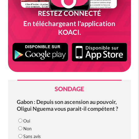
RESTEZ CONNECTÉ
En téléchargeant l'application
KOACI.
SONDAGE
Gabon : Depuis son ascension au pouvoir,
Oligui Nguema vous parait-il compétent ?
Oui
Non
Sans avis