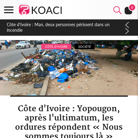
0
Côte d'Ivoire : Séileu, la célébration de la fête nationale
transformée en vaste campagne contre les produits
dépigmentants dangereux
CÔTE D'IVOIRE
SOCIÉTÉ
Côte d'Ivoire : Yopougon,
après l'ultimatum, les
ordures répondent « Nous
sommes toujours là »