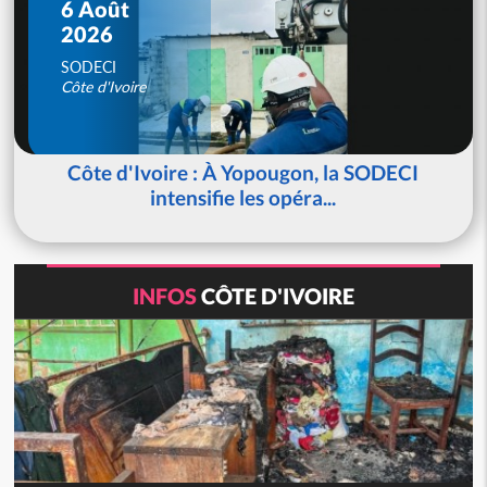
6 Août
2026
SODECI
Côte d'Ivoire
Côte d'Ivoire : À Yopougon, la SODECI
intensifie les opéra...
INFOS
CÔTE D'IVOIRE