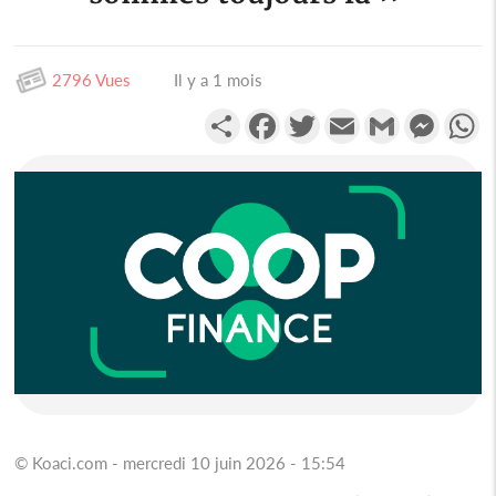
2796 Vues
Il y a 1 mois
Partager
Facebook
Twitter
Email
Gmail
Messen
W
© Koaci.com - mercredi 10 juin 2026 - 15:54