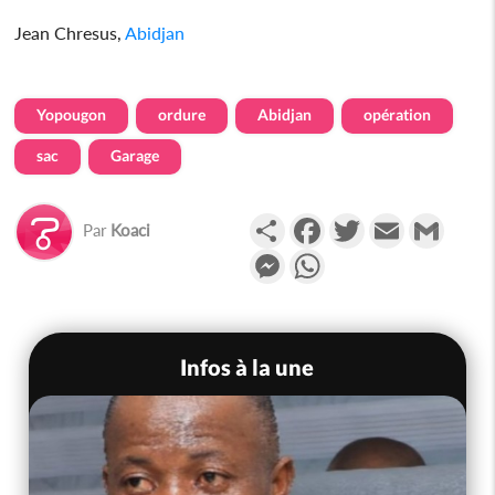
Jean Chresus,
Abidjan
Yopougon
ordure
Abidjan
opération
sac
Garage
Partager
Facebook
Twitter
Email
Gmail
Par
Koaci
Messenger
WhatsApp
Infos à la une