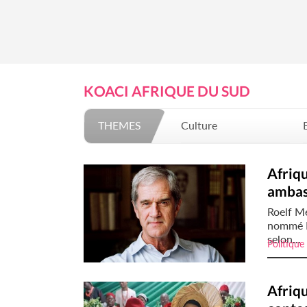
KOACI AFRIQUE DU SUD
THEMES
Culture
Mode
Afriq
ambas
Roelf Me
nommé R
selon...
Politique
Afriqu