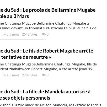
ue du Sud : Le procès de Bellarmine Mugabe
tée au 3 Mars
ine Chatunga Mugabe Bellarmine Chatunga Mugabe a
lundi devant un tribunal sud-africain.Le plus jeune fils de
l y a 5 mois 2548 Vues
0
e du Sud : Le fils de Robert Mugabe arrêté
 tentative de meurtre »
ine Chatunga MugabeBellarmine Chatunga Mugabe, fils de
sident zimbabwéen Robert Mugabe, a été arrêté jeudi 19...
l y a 5 mois 2787 Vues
0
e du Sud : La fille de Mandela autorisée à
 ses objets personnels
Mandela La fille aînée de Nelson Mandela, Makaziwe Mandela,