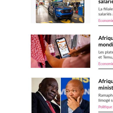
salari
La filia
salariés
Economi
Afriqu
mondia
Les pla
et Temu,
Economi
Afriqu
minist
Ramapho
limogé s
Politique