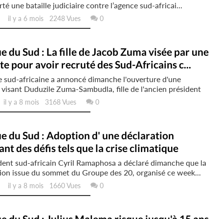
té une bataille judiciaire contre l’agence sud-africai...
il y a 6 mois 2248 Vues
0
e du Sud : La fille de Jacob Zuma visée par une
e pour avoir recruté des Sud-Africains c...
e sud-africaine a annoncé dimanche l'ouverture d'une
visant Duduzile Zuma-Sambudla, fille de l'ancien président
l y a 8 mois 3168 Vues
0
e du Sud : Adoption d' une déclaration
nt des défis tels que la crise climatique
dent sud-africain Cyril Ramaphosa a déclaré dimanche que la
ion issue du sommet du Groupe des 20, organisé ce week...
il y a 8 mois 1660 Vues
0
e du Sud : Julius Malema risque jusqu'à 15 ans