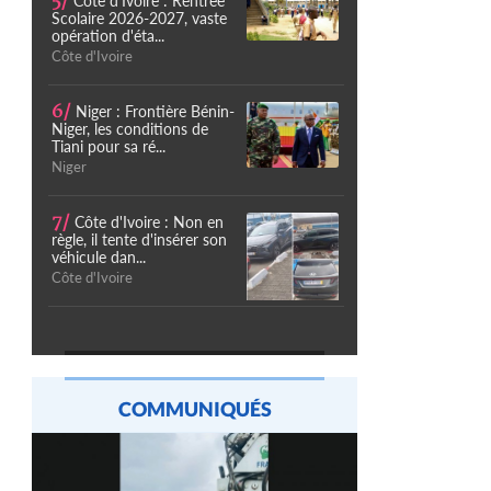
5/
Côte d'Ivoire : Rentrée
Scolaire 2026-2027, vaste
opération d'éta...
Côte d'Ivoire
6/
Niger : Frontière Bénin-
Niger, les conditions de
Tiani pour sa ré...
Niger
7/
Côte d'Ivoire : Non en
règle, il tente d'insérer son
véhicule dan...
Côte d'Ivoire
COMMUNIQUÉS