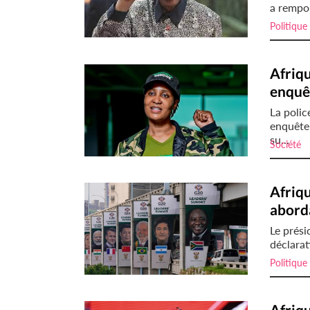
a rempor
Politique
Afriqu
enquêt
La polic
enquête 
su...
Société
i
Afriqu
aborda
Le prési
déclarat
Politique
Afriqu