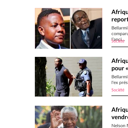
Afriq
repor
Bellarm
comparu 
l’anci...
Société
i
Afriqu
pour «
Bellarm
l'ex pré
Société
i
Afriqu
vendre
Nelson 