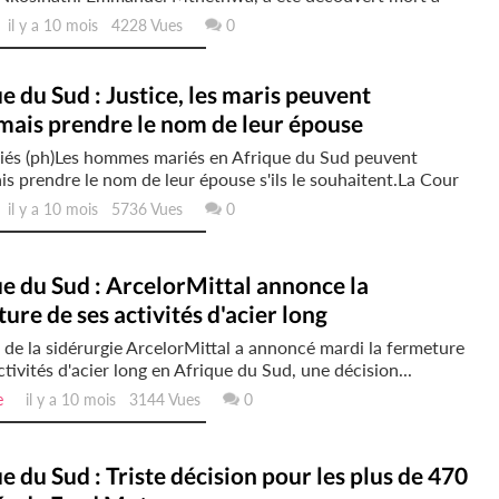
l y a 10 mois 4228 Vues
0
e du Sud : Justice, les maris peuvent
mais prendre le nom de leur épouse
iés (ph)Les hommes mariés en Afrique du Sud peuvent
s prendre le nom de leur épouse s'ils le souhaitent.La Cour
l y a 10 mois 5736 Vues
0
e du Sud : ArcelorMittal annonce la
ure de ses activités d'acier long
 de la sidérurgie ArcelorMittal a annoncé mardi la fermeture
ctivités d'acier long en Afrique du Sud, une décision...
e
il y a 10 mois 3144 Vues
0
e du Sud : Triste décision pour les plus de 470