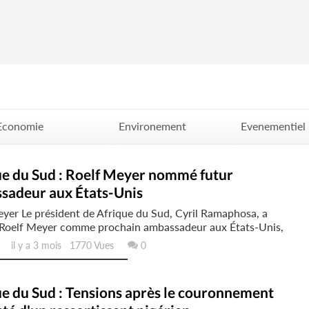
Economie
Environement
Evenementiel
Politique
Santé
Science
ue du Sud : Roelf Meyer nommé futur
sadeur aux États-Unis
yer Le président de Afrique du Sud, Cyril Ramaphosa, a
oelf Meyer comme prochain ambassadeur aux États-Unis,
il y a 3 mois 1770 Vues
0
e du Sud : Tensions après le couronnement