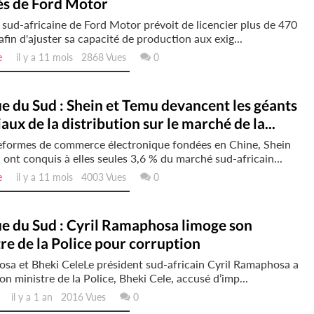
és de Ford Motor
le sud-africaine de Ford Motor prévoit de licencier plus de 470
 afin d'ajuster sa capacité de production aux exig...
e
il y a 11 mois 2868 Vues
0
e du Sud : Shein et Temu devancent les géants
ux de la distribution sur le marché de la...
teformes de commerce électronique fondées en Chine, Shein
 ont conquis à elles seules 3,6 % du marché sud-africain...
e
il y a 11 mois 4003 Vues
0
e du Sud : Cyril Ramaphosa limoge son
re de la Police pour corruption
sa et Bheki CeleLe président sud-africain Cyril Ramaphosa a
on ministre de la Police, Bheki Cele, accusé d’imp...
il y a 1 an 2016 Vues
0