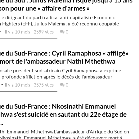
son pour une « affaire d'armes »
 dirigeant du parti radical anti-capitaliste Economic
Fighters (EFF), Julius Malema, a été reconnu coupable
.
il y a 10 mois 2599 Vues
0
e du Sud-France : Cyril Ramaphosa « affligé»
a mort de l'ambassadeur Nathi Mthethwa
saLe président sud-africain Cyril Ramaphosa a exprimé
 profonde affliction après le décès de l’ambassadeur
..
il y a 10 mois 3575 Vues
0
ue du Sud-France : Nkosinathi Emmanuel
wa s'est suicidé en sautant du 22e étage de
..
thi Emmanuel MthethwaL’ambassadeur d’Afrique du Sud en
 Nkosinathi Emmanuel Mthethwa, a été découvert mort à