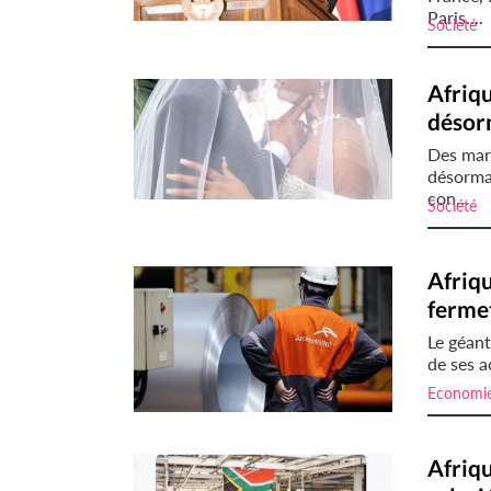
Paris....
Société
i
Afriqu
désor
Des mar
désormai
con...
Société
i
Afriqu
fermet
Le géant
de ses a
Economi
Afriqu