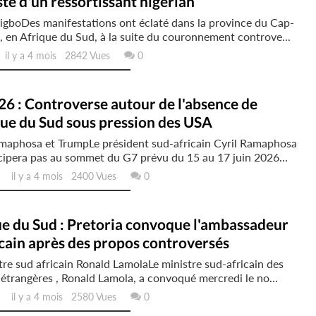
té d'un ressortissant nigérian
igboDes manifestations ont éclaté dans la province du Cap-
, en Afrique du Sud, à la suite du couronnement controve...
l y a 4 mois 2842 Vues
0
6 : Controverse autour de l'absence de
que du Sud sous pression des USA
amaphosa et TrumpLe président sud-africain Cyril Ramaphosa
cipera pas au sommet du G7 prévu du 15 au 17 juin 2026...
il y a 4 mois 2400 Vues
0
e du Sud : Pretoria convoque l'ambassadeur
cain après des propos controversés
tre sud africain Ronald LamolaLe ministre sud-africain des
 étrangères , Ronald Lamola, a convoqué mercredi le no...
il y a 4 mois 2580 Vues
0