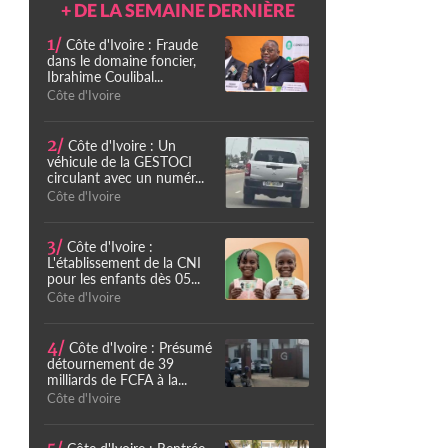
+ DE LA SEMAINE DERNIÈRE
1/
Côte d'Ivoire : Fraude
dans le domaine foncier,
Ibrahime Coulibal...
Côte d'Ivoire
2/
Côte d'Ivoire : Un
véhicule de la GESTOCI
circulant avec un numér...
Côte d'Ivoire
3/
Côte d'Ivoire :
L'établissement de la CNI
pour les enfants dès 05...
Côte d'Ivoire
4/
Côte d'Ivoire : Présumé
détournement de 39
milliards de FCFA à la...
Côte d'Ivoire