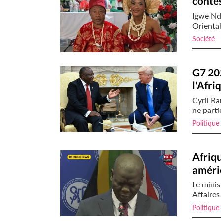
contes
Igwe Nd
Oriental
Société
i
G7 202
l'Afri
Cyril R
ne parti
Politique
Afriqu
améri
Le minis
Affaires
Politique