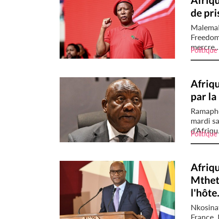
de pri
MalemaLe
Freedom 
mercre..
Politique
Afriqu
par l
Ramapho
mardi sa
d’Afriqu.
Politique
Afriq
Mtheth
l'hôte.
Nkosina
France,