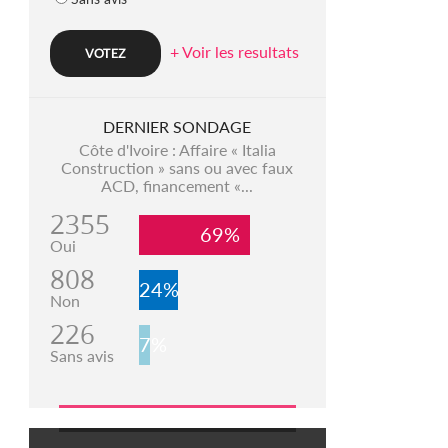
+ Voir les resultats
DERNIER SONDAGE
Côte d'Ivoire : Affaire « Italia
Construction » sans ou avec faux
ACD, financement «...
2355
69%
Oui
808
24%
Non
226
7%
Sans avis