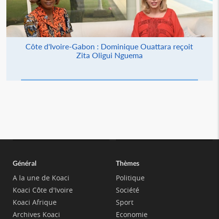
Côte d'Ivoire-Gabon : Dominique Ouattara reçoit
Zita Oligui Nguema
Général
Thèmes
A la une de Koaci
Politique
Koaci Côte d'Ivoire
Société
Koaci Afrique
Sport
Archives Koaci
Economie