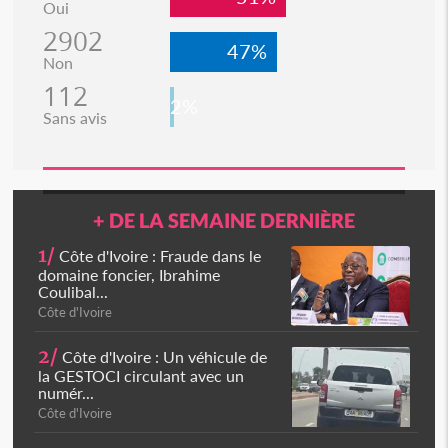
Oui
2902
47%
Non
112
2%
Sans avis
+ DE LA SEMAINE DERNIÈRE
1/
Côte d'Ivoire : Fraude dans le
domaine foncier, Ibrahime
Coulibal...
Côte d'Ivoire
2/
Côte d'Ivoire : Un véhicule de
la GESTOCI circulant avec un
numér...
Côte d'Ivoire