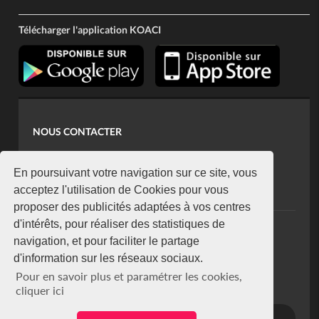
Télécharger l'application KOACI
NOUS CONTACTER
contact@koaci.com
koaci@yahoo.fr
En poursuivant votre navigation sur ce site, vous
+225 07 08 85 52 93
acceptez l'utilisation de Cookies pour vous
proposer des publicités adaptées à vos centres
d'intérêts, pour réaliser des statistiques de
NEWSLETTER
navigation, et pour faciliter le partage
Restez connecté via notre newsletter
d'information sur les réseaux sociaux.
S'abonner
Pour en savoir plus et paramétrer les cookies,
Se désabonner
cliquer ici