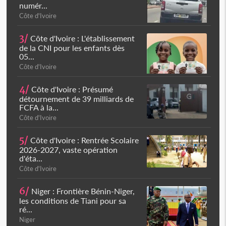
numér...
Côte d'Ivoire
3/
Côte d'Ivoire : L'établissement
de la CNI pour les enfants dès
05...
Côte d'Ivoire
4/
Côte d'Ivoire : Présumé
détournement de 39 milliards de
FCFA à la...
Côte d'Ivoire
5/
Côte d'Ivoire : Rentrée Scolaire
2026-2027, vaste opération
d'éta...
Côte d'Ivoire
6/
Niger : Frontière Bénin-Niger,
les conditions de Tiani pour sa
ré...
Niger