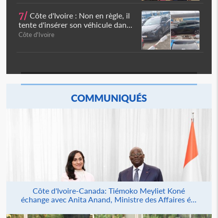
7/
Côte d'Ivoire : Non en règle, il
tente d'insérer son véhicule dan...
Côte d'Ivoire
COMMUNIQUÉS
Côte d'Ivoire-Canada: Tiémoko Meyliet Koné
échange avec Anita Anand, Ministre des Affaires é...