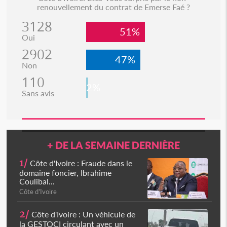
renouvellement du contrat de Emerse Faé ?
3128
51%
Oui
2902
47%
Non
110
2%
Sans avis
+ DE LA SEMAINE DERNIÈRE
1/
Côte d'Ivoire : Fraude dans le
domaine foncier, Ibrahime
Coulibal...
Côte d'Ivoire
2/
Côte d'Ivoire : Un véhicule de
la GESTOCI circulant avec un