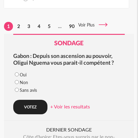
Voir Plus
1
2
3
4
5
...
90
SONDAGE
Gabon : Depuis son ascension au pouvoir,
Oligui Nguema vous parait-il compétent ?
Oui
Non
Sans avis
+ Voir les resultats
DERNIER SONDAGE
Côte d'Ivoire: Etes-vous surpris par le non-