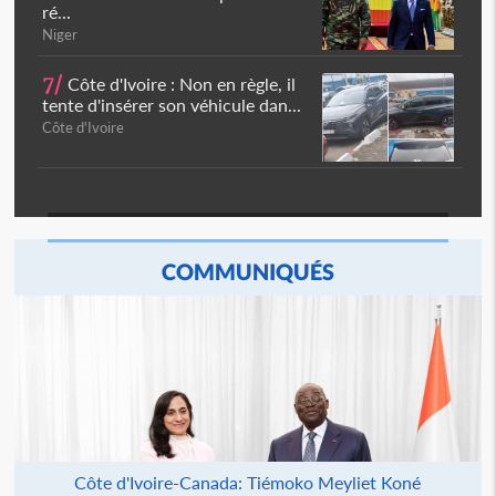
ré...
Niger
7/
Côte d'Ivoire : Non en règle, il
tente d'insérer son véhicule dan...
Côte d'Ivoire
COMMUNIQUÉS
Côte d'Ivoire-Canada: Tiémoko Meyliet Koné