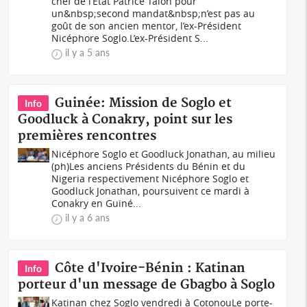
chef de l’État Patrice Talon pour
un&nbsp;second mandat&nbsp;n’est pas au
goût de son ancien mentor, l’ex-Président
Nicéphore Soglo.L’ex-Président S...
il y a 5 ans
Guinée: Mission de Soglo et
Info
Goodluck à Conakry, point sur les
premières rencontres
Nicéphore Soglo et Goodluck Jonathan, au milieu
(ph)Les anciens Présidents du Bénin et du
Nigeria respectivement Nicéphore Soglo et
Goodluck Jonathan, poursuivent ce mardi à
Conakry en Guiné...
il y a 6 ans
Côte d'Ivoire-Bénin : Katinan
Info
porteur d'un message de Gbagbo à Soglo
Katinan chez Soglo vendredi à CotonouLe porte-