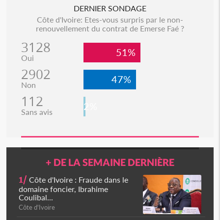
DERNIER SONDAGE
Côte d'Ivoire: Etes-vous surpris par le non-
renouvellement du contrat de Emerse Faé ?
3128
51%
Oui
2902
47%
Non
112
2%
Sans avis
+ DE LA SEMAINE DERNIÈRE
1/
Côte d'Ivoire : Fraude dans le
domaine foncier, Ibrahime
Coulibal...
Côte d'Ivoire