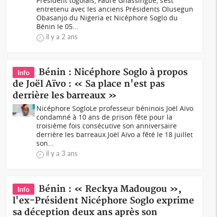
Président togolais, Faure Gnassingbé, s’est
entretenu avec les anciens Présidents Olusegun
Obasanjo du Nigeria et Nicéphore Soglo du
Bénin le 05...
il y a 2 ans
Bénin : Nicéphore Soglo à propos
Info
de Joël Aïvo : « Sa place n'est pas
derrière les barreaux »
Nicéphore SogloLe professeur béninois Joël Aïvo
condamné à 10 ans de prison fête pour la
troisième fois consécutive son anniversaire
derrière les barreaux.Joël Aïvo a fêté le 18 juillet
son...
il y a 3 ans
Bénin : « Reckya Madougou »,
Info
l'ex-Président Nicéphore Soglo exprime
sa déception deux ans après son