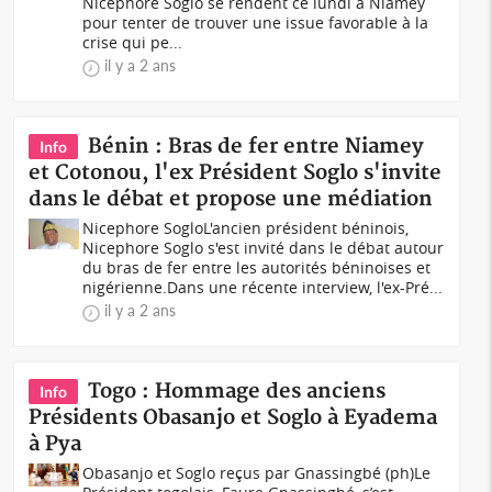
Nicéphore Soglo se rendent ce lundi à Niamey
pour tenter de trouver une issue favorable à la
crise qui pe...
il y a 2 ans
Bénin : Bras de fer entre Niamey
Info
et Cotonou, l'ex Président Soglo s'invite
dans le débat et propose une médiation
Nicephore SogloL'ancien président béninois,
Nicephore Soglo s'est invité dans le débat autour
du bras de fer entre les autorités béninoises et
nigérienne.Dans une récente interview, l'ex-Pré...
il y a 2 ans
Togo : Hommage des anciens
Info
Présidents Obasanjo et Soglo à Eyadema
à Pya
Obasanjo et Soglo reçus par Gnassingbé (ph)Le