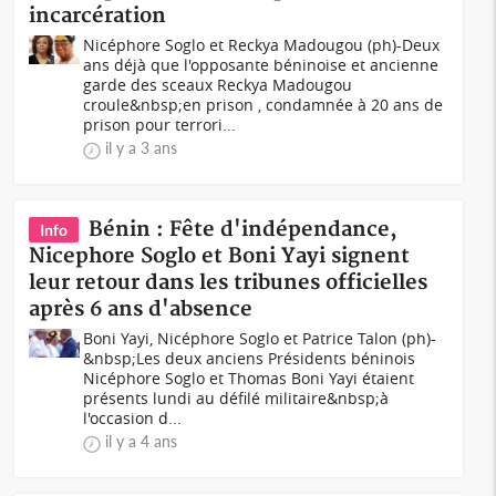
incarcération
Nicéphore Soglo et Reckya Madougou (ph)-Deux
ans déjà que l'opposante béninoise et ancienne
garde des sceaux Reckya Madougou
croule&nbsp;en prison , condamnée à 20 ans de
prison pour terrori...
il y a 3 ans
Bénin : Fête d'indépendance,
Info
Nicephore Soglo et Boni Yayi signent
leur retour dans les tribunes officielles
après 6 ans d'absence
Boni Yayi, Nicéphore Soglo et Patrice Talon (ph)-
&nbsp;Les deux anciens Présidents béninois
Nicéphore Soglo et Thomas Boni Yayi étaient
présents lundi au défilé militaire&nbsp;à
l'occasion d...
il y a 4 ans