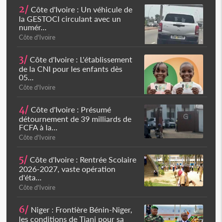
2/
Côte d'Ivoire : Un véhicule de
la GESTOCI circulant avec un
numér...
Côte d'Ivoire
3/
Côte d'Ivoire : L'établissement
de la CNI pour les enfants dès
05...
Côte d'Ivoire
4/
Côte d'Ivoire : Présumé
détournement de 39 milliards de
FCFA à la...
Côte d'Ivoire
5/
Côte d'Ivoire : Rentrée Scolaire
2026-2027, vaste opération
d'éta...
Côte d'Ivoire
6/
Niger : Frontière Bénin-Niger,
les conditions de Tiani pour sa