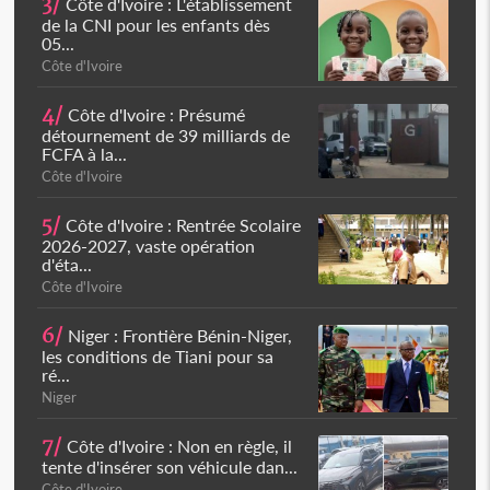
3/
Côte d'Ivoire : L'établissement
de la CNI pour les enfants dès
05...
Côte d'Ivoire
4/
Côte d'Ivoire : Présumé
détournement de 39 milliards de
FCFA à la...
Côte d'Ivoire
5/
Côte d'Ivoire : Rentrée Scolaire
2026-2027, vaste opération
d'éta...
Côte d'Ivoire
6/
Niger : Frontière Bénin-Niger,
les conditions de Tiani pour sa
ré...
Niger
7/
Côte d'Ivoire : Non en règle, il
tente d'insérer son véhicule dan...
Côte d'Ivoire