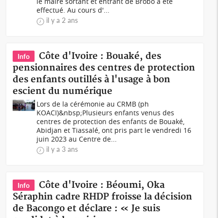
le maire sortant et entrant de Brobo a été
effectué. Au cours d'...
il y a 2 ans
Côte d'Ivoire : Bouaké, des
Info
pensionnaires des centres de protection
des enfants outillés à l'usage à bon
escient du numérique
Lors de la cérémonie au CRMB (ph
KOACI)&nbsp;Plusieurs enfants venus des
centres de protection des enfants de Bouaké,
Abidjan et Tiassalé, ont pris part le vendredi 16
juin 2023 au Centre de...
il y a 3 ans
Côte d'Ivoire : Béoumi, Oka
Info
Séraphin cadre RHDP froisse la décision
de Bacongo et déclare : « Je suis