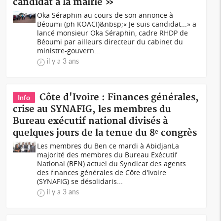
candidat à la mairie »
Oka Séraphin au cours de son annonce à
Béoumi (ph KOACI)&nbsp;« Je suis candidat...» a
lancé monsieur Oka Séraphin, cadre RHDP de
Béoumi par ailleurs directeur du cabinet du
ministre-gouvern...
il y a 3 ans
Côte d'Ivoire : Finances générales,
Info
crise au SYNAFIG, les membres du
Bureau exécutif national divisés à
quelques jours de la tenue du 8ᵉ congrès
Les membres du Ben ce mardi à Abidjan La
majorité des membres du Bureau Exécutif
National (BEN) actuel du Syndicat des agents
des finances générales de Côte d'Ivoire
(SYNAFIG) se désolidaris...
il y a 3 ans