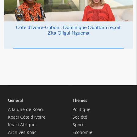
Côte d'Ivoire-Gabon : Dominique Ouattara reçoit
Zita Oligui Nguema
Général
Thèmes
A la une de Koaci
Politique
Koaci Côte d'Ivoire
Société
Koaci Afrique
Sport
Archives Koaci
Economie