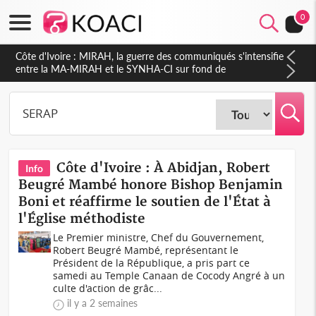
0
Côte d'Ivoire : Indépendance 2026, Thiam plaide pour un
environnement démocratique plus apaisé
Côte d'Ivoire : À Abidjan, Robert
Info
Beugré Mambé honore Bishop Benjamin
Boni et réaffirme le soutien de l'État à
l'Église méthodiste
Le Premier ministre, Chef du Gouvernement,
Robert Beugré Mambé, représentant le
Président de la République, a pris part ce
samedi au Temple Canaan de Cocody Angré à un
culte d'action de grâc...
il y a 2 semaines