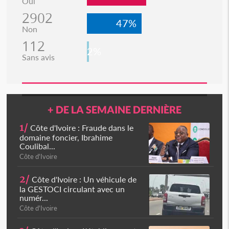
Oui
2902
47%
Non
112
2%
Sans avis
+ DE LA SEMAINE DERNIÈRE
1/
Côte d'Ivoire : Fraude dans le
domaine foncier, Ibrahime
Coulibal...
Côte d'Ivoire
2/
Côte d'Ivoire : Un véhicule de
la GESTOCI circulant avec un
numér...
Côte d'Ivoire