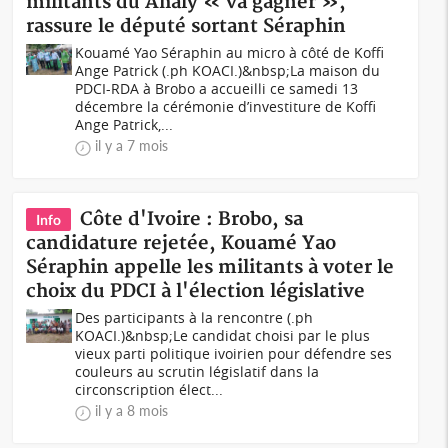
militants du Ahaly « va gagner »,
rassure le député sortant Séraphin
Kouamé Yao Séraphin au micro à côté de Koffi
Ange Patrick (.ph KOACI.)&nbsp;La maison du
PDCI-RDA à Brobo a accueilli ce samedi 13
décembre la cérémonie d’investiture de Koffi
Ange Patrick,...
il y a 7 mois
Côte d'Ivoire : Brobo, sa
Info
candidature rejetée, Kouamé Yao
Séraphin appelle les militants à voter le
choix du PDCI à l'élection législative
Des participants à la rencontre (.ph
KOACI.)&nbsp;Le candidat choisi par le plus
vieux parti politique ivoirien pour défendre ses
couleurs au scrutin législatif dans la
circonscription élect...
il y a 8 mois