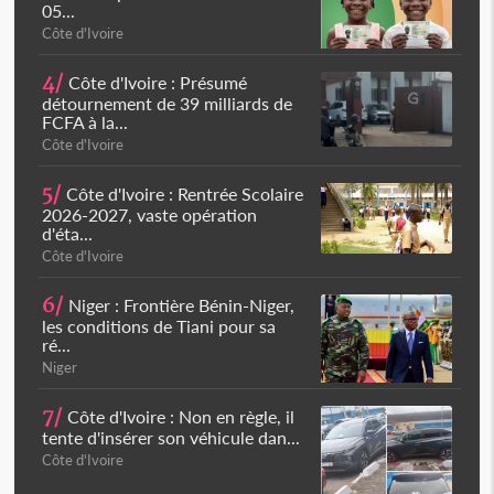
05...
Côte d'Ivoire
4/
Côte d'Ivoire : Présumé
détournement de 39 milliards de
FCFA à la...
Côte d'Ivoire
5/
Côte d'Ivoire : Rentrée Scolaire
2026-2027, vaste opération
d'éta...
Côte d'Ivoire
6/
Niger : Frontière Bénin-Niger,
les conditions de Tiani pour sa
ré...
Niger
7/
Côte d'Ivoire : Non en règle, il
tente d'insérer son véhicule dan...
Côte d'Ivoire