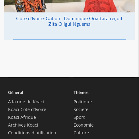
Côte d'Ivoire-Gabon : Dominique Ouattara reçoit
Zita Oligui Nguema
Général
Thèmes
A la une de Koaci
Politique
Koaci Côte d'Ivoire
Société
Koaci Afrique
Sport
Archives Koaci
Economie
Conditions d'utilisation
Culture