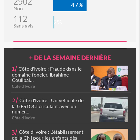
2902
47%
Non
112
2%
Sans avis
+ DE LA SEMAINE DERNIÈRE
1/
Côte d'Ivoire : Fraude dans le
domaine foncier, Ibrahime
Coulibal...
Côte d'Ivoire
2/
Côte d'Ivoire : Un véhicule de
la GESTOCI circulant avec un
numér...
Côte d'Ivoire
3/
Côte d'Ivoire : L'établissement
de la CNI pour les enfants dès