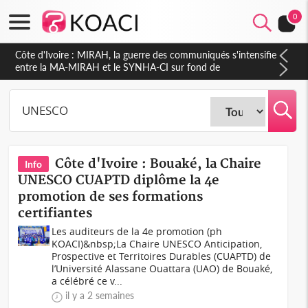
0
Côte d'Ivoire : Indépendance 2026, Thiam plaide pour un
environnement démocratique plus apaisé
Côte d'Ivoire : Bouaké, la Chaire
Info
UNESCO CUAPTD diplôme la 4e
promotion de ses formations
certifiantes
Les auditeurs de la 4e promotion (ph
KOACI)&nbsp;La Chaire UNESCO Anticipation,
Prospective et Territoires Durables (CUAPTD) de
l’Université Alassane Ouattara (UAO) de Bouaké,
a célébré ce v...
il y a 2 semaines