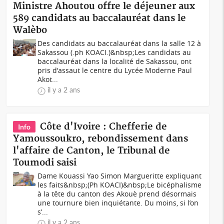
Ministre Ahoutou offre le déjeuner aux
589 candidats au baccalauréat dans le
Walèbo
Des candidats au baccalauréat dans la salle 12 à
Sakassou (.ph KOACI.)&nbsp;Les candidats au
baccalauréat dans la localité de Sakassou, ont
pris d'assaut le centre du Lycée Moderne Paul
Akot...
il y a 2 ans
Côte d'Ivoire : Chefferie de
Info
Yamoussoukro, rebondissement dans
l'affaire de Canton, le Tribunal de
Toumodi saisi
Dame Kouassi Yao Simon Margueritte expliquant
les faits&nbsp;(Ph KOACI)&nbsp;Le bicéphalisme
à la tête du canton des Akouè prend désormais
une tournure bien inquiétante. Du moins, si l’on
s’...
il y a 2 ans