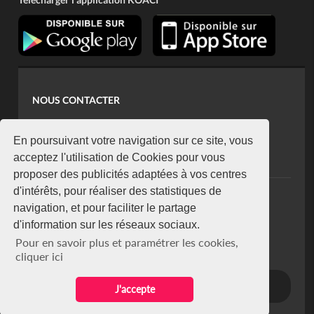
NOUS CONTACTER
contact@koaci.com
koaci@yahoo.fr
En poursuivant votre navigation sur ce site, vous
+225 07 08 85 52 93
acceptez l'utilisation de Cookies pour vous
proposer des publicités adaptées à vos centres
d'intérêts, pour réaliser des statistiques de
NEWSLETTER
navigation, et pour faciliter le partage
Restez connecté via notre newsletter
d'information sur les réseaux sociaux.
S'abonner
Pour en savoir plus et paramétrer les cookies,
Se désabonner
cliquer ici
J'accepte