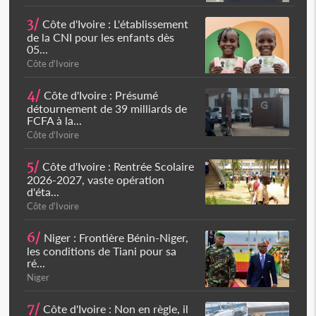
3/
Côte d'Ivoire : L'établissement
de la CNI pour les enfants dès
05...
Côte d'Ivoire
4/
Côte d'Ivoire : Présumé
détournement de 39 milliards de
FCFA à la...
Côte d'Ivoire
5/
Côte d'Ivoire : Rentrée Scolaire
2026-2027, vaste opération
d'éta...
Côte d'Ivoire
6/
Niger : Frontière Bénin-Niger,
les conditions de Tiani pour sa
ré...
Niger
7/
Côte d'Ivoire : Non en règle, il