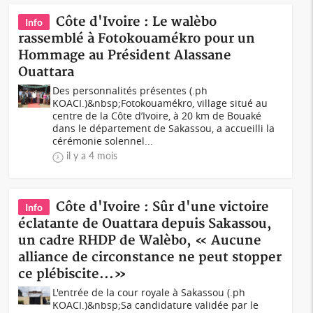
Côte d'Ivoire : Le walèbo
Info
rassemblé à Fotokouamékro pour un
Hommage au Président Alassane
Ouattara
Des personnalités présentes (.ph
KOACI.)&nbsp;Fotokouamékro, village situé au
centre de la Côte d’Ivoire, à 20 km de Bouaké
dans le département de Sakassou, a accueilli la
cérémonie solennel...
il y a 4 mois
Côte d'Ivoire : Sûr d'une victoire
Info
éclatante de Ouattara depuis Sakassou,
un cadre RHDP de Walèbo, « Aucune
alliance de circonstance ne peut stopper
ce plébiscite...»
L'entrée de la cour royale à Sakassou (.ph
KOACI.)&nbsp;Sa candidature validée par le