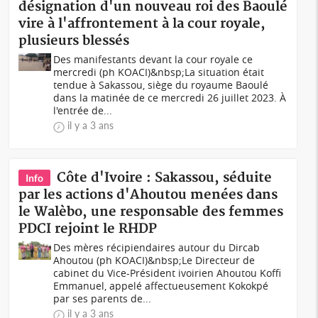
désignation d'un nouveau roi des Baoulé
vire à l'affrontement à la cour royale,
plusieurs blessés
Des manifestants devant la cour royale ce
mercredi (ph KOACI)&nbsp;La situation était
tendue à Sakassou, siège du royaume Baoulé
dans la matinée de ce mercredi 26 juillet 2023. À
l'entrée de...
il y a 3 ans
Côte d'Ivoire : Sakassou, séduite
Info
par les actions d'Ahoutou menées dans
le Walèbo, une responsable des femmes
PDCI rejoint le RHDP
Des mères récipiendaires autour du Dircab
Ahoutou (ph KOACI)&nbsp;Le Directeur de
cabinet du Vice-Président ivoirien Ahoutou Koffi
Emmanuel, appelé affectueusement Kokokpé
par ses parents de...
il y a 3 ans