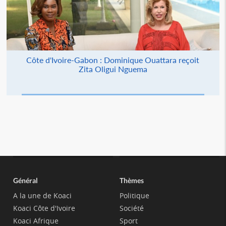
Côte d'Ivoire-Gabon : Dominique Ouattara reçoit
Zita Oligui Nguema
Général
Thèmes
A la une de Koaci
Politique
Koaci Côte d'Ivoire
Société
Koaci Afrique
Sport