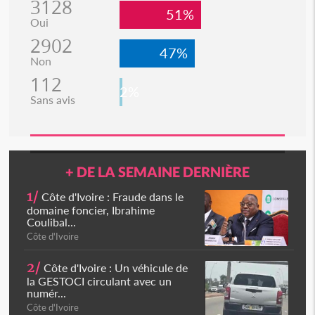
3128
51%
Oui
2902
47%
Non
112
2%
Sans avis
+ DE LA SEMAINE DERNIÈRE
1/
Côte d'Ivoire : Fraude dans le
domaine foncier, Ibrahime
Coulibal...
Côte d'Ivoire
2/
Côte d'Ivoire : Un véhicule de
la GESTOCI circulant avec un
numér...
Côte d'Ivoire