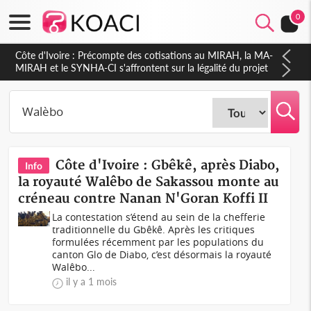
0
Côte d'Ivoire : Indépendance 2026, Thiam plaide pour un
environnement démocratique plus apaisé
Côte d'Ivoire : Gbêkê, après Diabo,
Info
la royauté Walêbo de Sakassou monte au
créneau contre Nanan N'Goran Koffi II
La contestation s’étend au sein de la chefferie
traditionnelle du Gbêkê. Après les critiques
formulées récemment par les populations du
canton Glo de Diabo, c’est désormais la royauté
Walêbo...
il y a 1 mois