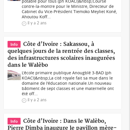
potable pour tous (ph KOACI)&nbsp;Course
contre-la-montre pour le Ministre, Directeur de
Cabinet du Vice-Président Tiemoko Meyliet Koné,
Ahoutou Koff...
il y a 2 ans
Côte d'Ivoire : Sakassou, à
Info
quelques jours de la rentrée des classes,
des infrastructures scolaires inaugurées
dans le Walèbo
L'école primaire publique Anougblé 3-BAD (ph
KOACI)&nbsp;La cité royale fait sa mue dans le
domaine de l'éducation nationale.Un nouveau
bâtiment de sept classes et une maternelle ont
été off...
il y a 2 ans
Côte d'Ivoire : Dans le Walèbo,
Info
Pierre Dimba inaugure le pavillon mère-