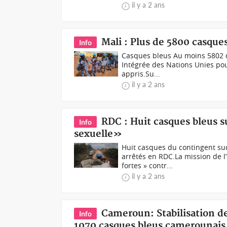
il y a 2 ans
Mali : Plus de 5800 casque
Info
Casques bleus Au moins 5802 de
Intégrée des Nations Unies pour
appris.Su...
il y a 2 ans
RDC : Huit casques bleus s
Info
sexuelle»
Huit casques du contingent sud
arrêtés en RDC.La mission de 
fortes » contr...
il y a 2 ans
Cameroun: Stabilisation d
Info
1070 casques bleus camerounais