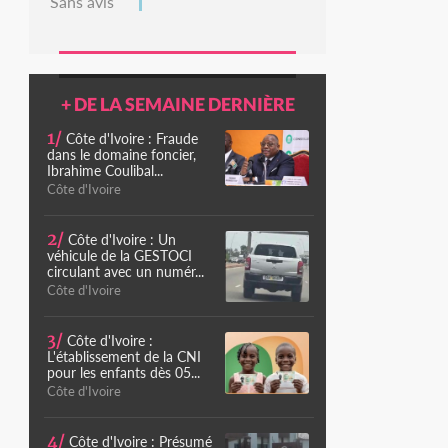
Sans avis
+ DE LA SEMAINE DERNIÈRE
1/
Côte d'Ivoire : Fraude
dans le domaine foncier,
Ibrahime Coulibal...
Côte d'Ivoire
2/
Côte d'Ivoire : Un
véhicule de la GESTOCI
circulant avec un numér...
Côte d'Ivoire
3/
Côte d'Ivoire :
L'établissement de la CNI
pour les enfants dès 05...
Côte d'Ivoire
4/
Côte d'Ivoire : Présumé