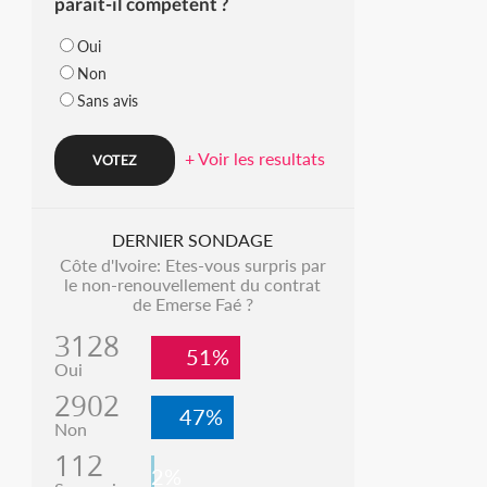
parait-il compétent ?
Oui
Non
Sans avis
+ Voir les resultats
DERNIER SONDAGE
Côte d'Ivoire: Etes-vous surpris par
le non-renouvellement du contrat
de Emerse Faé ?
3128
51%
Oui
2902
47%
Non
112
2%