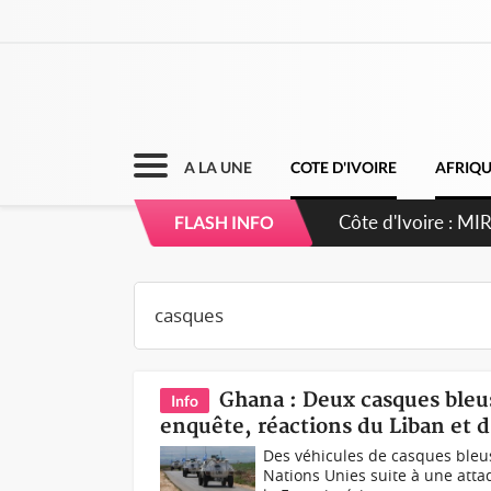
A LA UNE
COTE D'IVOIRE
AFRIQ
Côte d'Ivoire : I
FLASH INFO
Ghana : Deux casques bleu
Info
enquête, réactions du Liban et d
Des véhicules de casques ble
Nations Unies suite à une atta