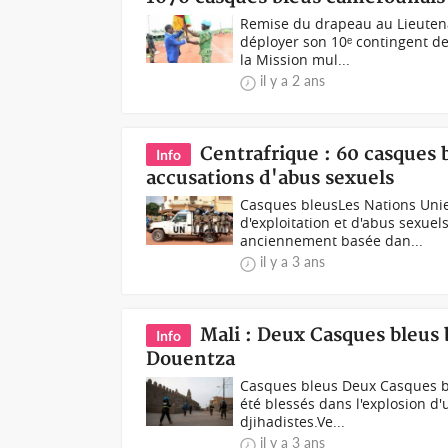
Remise du drapeau au Lieuten
déployer son 10ᵉ contingent d
la Mission mul...
il y a 2 ans
Centrafrique : 60 casques 
Info
accusations d'abus sexuels
Casques bleusLes Nations Unie
d'exploitation et d'abus sexue
anciennement basée dan...
il y a 3 ans
Mali : Deux Casques bleus 
Info
Douentza
Casques bleus Deux Casques bl
été blessés dans l'explosion d
djihadistes.Ve...
il y a 3 ans