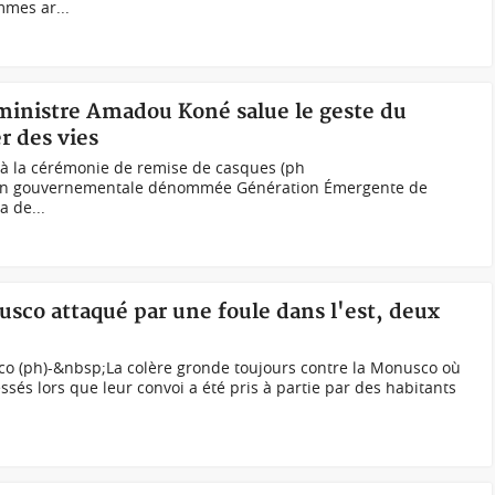
mes ar...
 ministre Amadou Koné salue le geste du
r des vies
s à la cérémonie de remise de casques (ph
non gouvernementale dénommée Génération Émergente de
a de...
sco attaqué par une foule dans l'est, deux
co (ph)-&nbsp;La colère gronde toujours contre la Monusco où
sés lors que leur convoi a été pris à partie par des habitants