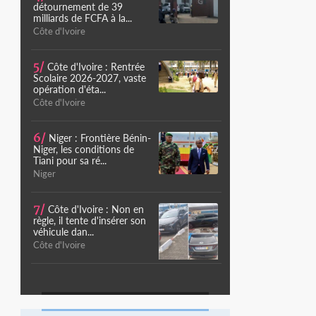
détournement de 39
milliards de FCFA à la...
Côte d'Ivoire
5/
Côte d'Ivoire : Rentrée
Scolaire 2026-2027, vaste
opération d'éta...
Côte d'Ivoire
6/
Niger : Frontière Bénin-
Niger, les conditions de
Tiani pour sa ré...
Niger
7/
Côte d'Ivoire : Non en
règle, il tente d'insérer son
véhicule dan...
Côte d'Ivoire