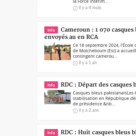
la Force intérim...
il y a 4 mois
Cameroun : 1 070 casques 
Info
envoyés au en RCA
Ce 18 septembre 2024, l'École
de Motcheboum (Est) a accueil
contingent camerou...
il y a 1 an
RDC : Départ des casques b
Info
Casques bleus pakistanaisLes 
stabilisation en République d
de présidence.&nb...
il y a 2 ans
RDC : Huit casques bleus b
Info