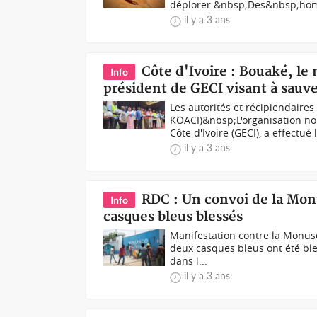
déplorer.&nbsp;Des&nbsp;hom
il y a 3 ans
Côte d'Ivoire : Bouaké, le
Info
président de GECI visant à sauve
Les autorités et récipiendaire
KOACI)&nbsp;L'organisation 
Côte d'Ivoire (GECI), a effectué l
il y a 3 ans
RDC : Un convoi de la Monu
Info
casques bleus blessés
Manifestation contre la Monus
deux casques bleus ont été bles
dans l...
il y a 3 ans