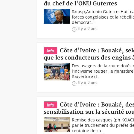
du chef de l'ONU Guterres
&nbsp;Antonio GuterresHuit cas
forces congolaises et la rébell
démocrat...
il y a 2 ans
Côte d'Ivoire : Bouaké, se
Info
que les conducteurs des engins 
Des usagers de la route dotés 
l’incivisme routier, le ministè
l’ouverture d...
il y a 2 ans
Côte d'Ivoire : Bouaké, des
Info
sensibilisation sur la sécurité ro
Remise des casques (ph KOACI)&
par le truchement du préfet de
centaine de ca...