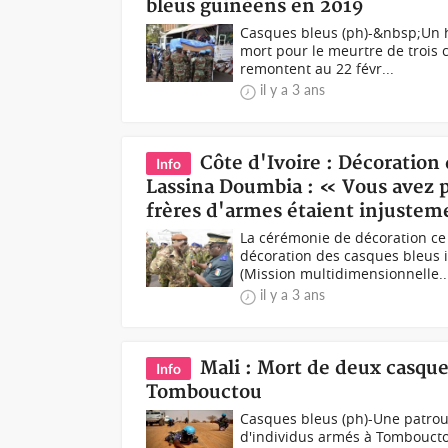
bleus guinéens en 2019
Casques bleus (ph)-&nbsp;Un h
mort pour le meurtre de trois 
remontent au 22 févr...
il y a 3 ans
Côte d'Ivoire : Décoration
Info
Lassina Doumbia : « Vous avez pa
frères d'armes étaient injuste
La cérémonie de décoration c
décoration des casques bleus 
(Mission multidimensionnelle..
il y a 3 ans
Mali : Mort de deux casqu
Info
Tombouctou
Casques bleus (ph)-Une patroui
d'individus armés à Tombouctou