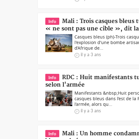
Mali : Trois casques bleus 
Info
« ne sont pas une cible », dit 
Casques bleus (ph)-Trois casque
l'explosion d'une bombe artis
d’Afrique de...
il y a 3 ans
RDC : Huit manifestants tué
Info
selon l'armée
Manifestants &nbsp;Huit pers
casques bleus dans l’est de l
l’armée, alors qu...
il y a 3 ans
Mali : Un homme condamné
Info