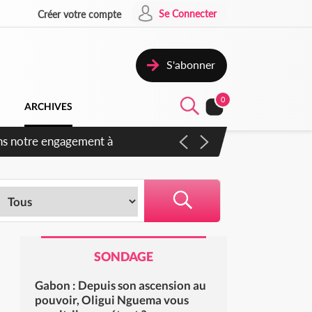
Se Connecter
Créer votre compte
S'abonner
0
ARCHIVES
s des amendements, un exclu
SONDAGE
Gabon : Depuis son ascension au
pouvoir, Oligui Nguema vous