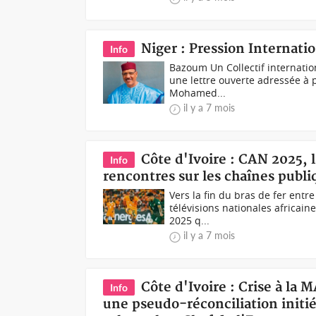
Niger : Pression Internat
Info
Bazoum Un Collectif internati
une lettre ouverte adressée à p
Mohamed...
il y a 7 mois
Côte d'Ivoire : CAN 2025, l
Info
rencontres sur les chaînes publi
Vers la fin du bras de fer entre
télévisions nationales africa
2025 q...
il y a 7 mois
Côte d'Ivoire : Crise à la 
Info
une pseudo-réconciliation initié