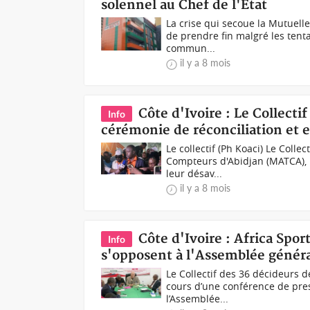
solennel au Chef de l'Etat
La crise qui secoue la Mutuell
de prendre fin malgré les tenta
commun...
il y a 8 mois
Côte d'Ivoire : Le Collecti
Info
cérémonie de réconciliation et e
Le collectif (Ph Koaci) Le Colle
Compteurs d'Abidjan (MATCA), 
leur désav...
il y a 8 mois
Côte d'Ivoire : Africa Spor
Info
s'opposent à l'Assemblée généra
Le Collectif des 36 décideurs d
cours d’une conférence de pres
l’Assemblée...