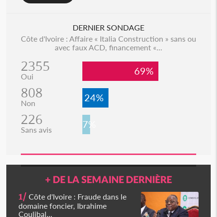
DERNIER SONDAGE
Côte d'Ivoire : Affaire « Italia Construction » sans ou
avec faux ACD, financement «...
2355
69%
Oui
808
24%
Non
226
7%
Sans avis
+ DE LA SEMAINE DERNIÈRE
1/
Côte d'Ivoire : Fraude dans le
domaine foncier, Ibrahime
Coulibal...