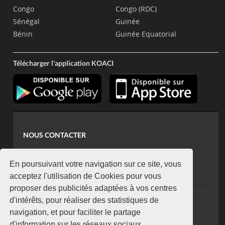
Congo
Congo (RDC)
Sénégal
Guinée
Bénin
Guinée Equatorial
Télécharger l'application KOACI
NOUS CONTACTER
contact@koaci.com
koaci@yahoo.fr
En poursuivant votre navigation sur ce site, vous
+225 07 08 85 52 93
acceptez l'utilisation de Cookies pour vous
proposer des publicités adaptées à vos centres
d'intérêts, pour réaliser des statistiques de
NEWSLETTER
navigation, et pour faciliter le partage
Restez connecté via notre newsletter
d'information sur les réseaux sociaux.