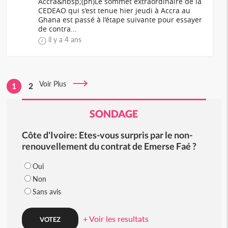
Accra&nbsp;(ph)Le sommet extraordinaire de la
CEDEAO qui s’est tenue hier jeudi à Accra au
Ghana est passé à l’étape suivante pour essayer
de contra...
il y a 4 ans
Voir Plus
1
2
SONDAGE
Côte d'Ivoire: Etes-vous surpris par le non-
renouvellement du contrat de Emerse Faé ?
Oui
Non
Sans avis
+ Voir les resultats