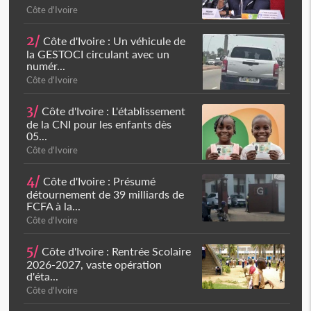
Côte d'Ivoire
2/
Côte d'Ivoire : Un véhicule de
la GESTOCI circulant avec un
numér...
Côte d'Ivoire
3/
Côte d'Ivoire : L'établissement
de la CNI pour les enfants dès
05...
Côte d'Ivoire
4/
Côte d'Ivoire : Présumé
détournement de 39 milliards de
FCFA à la...
Côte d'Ivoire
5/
Côte d'Ivoire : Rentrée Scolaire
2026-2027, vaste opération
d'éta...
Côte d'Ivoire