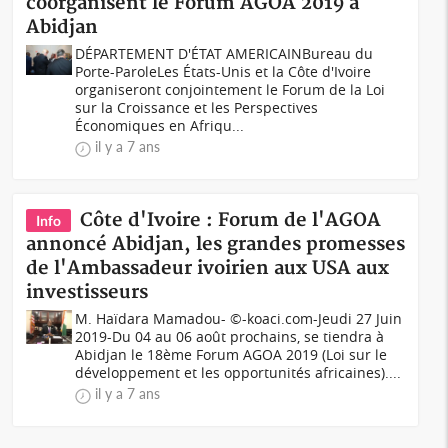
coorganisent le Forum AGOA 2019 à
Abidjan
DÉPARTEMENT D'ÉTAT AMERICAINBureau du
Porte-ParoleLes États-Unis et la Côte d'Ivoire
organiseront conjointement le Forum de la Loi
sur la Croissance et les Perspectives
Économiques en Afriqu...
il y a 7 ans
Côte d'Ivoire : Forum de l'AGOA
Info
annoncé Abidjan, les grandes promesses
de l'Ambassadeur ivoirien aux USA aux
investisseurs
M. Haïdara Mamadou- ©-koaci.com-Jeudi 27 Juin
2019-Du 04 au 06 août prochains, se tiendra à
Abidjan le 18ème Forum AGOA 2019 (Loi sur le
développement et les opportunités africaines)....
il y a 7 ans