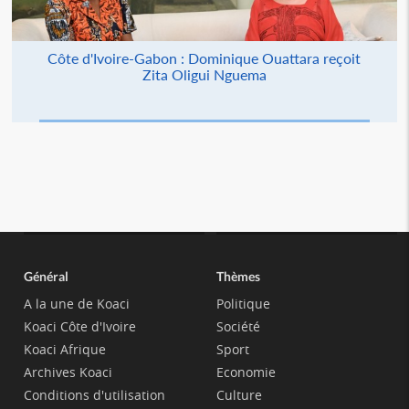
Côte d'Ivoire-Gabon : Dominique Ouattara reçoit
Zita Oligui Nguema
Général
Thèmes
A la une de Koaci
Politique
Koaci Côte d'Ivoire
Société
Koaci Afrique
Sport
Archives Koaci
Economie
Conditions d'utilisation
Culture