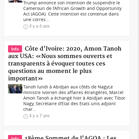
Trump annonce son intention de suspendre le
Cameroun de l’African Growth and Opportunity
Act (AGOA). Cette intention est contenue dans
une corres...
il y a 6 ans
Côte d'Ivoire: 2020, Amon Tanoh
Info
aux USA: «Nous sommes ouverts et
transparents à évoquer toutes ces
questions au moment le plus
important»
Tanoh lundi à Abidjan aux côtés de NagyLe
ministre ivoirien des affaires étrangères, Marcel
Amon Tanoh a échangé hier à Abidjan avec Tibor
Nagy, Secrétaire d’Etat des Etats unis adjoint
char...
il y a 7 ans
18ème Sommet de l'AGOA : Les
Info