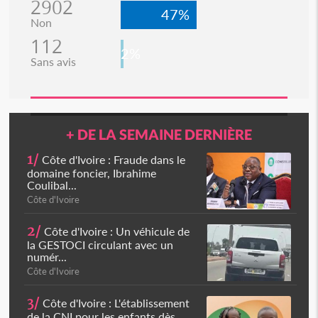
2902
47%
Non
112
2%
Sans avis
+ DE LA SEMAINE DERNIÈRE
1/
Côte d'Ivoire : Fraude dans le
domaine foncier, Ibrahime
Coulibal...
Côte d'Ivoire
2/
Côte d'Ivoire : Un véhicule de
la GESTOCI circulant avec un
numér...
Côte d'Ivoire
3/
Côte d'Ivoire : L'établissement
de la CNI pour les enfants dès