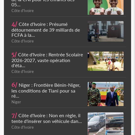
05...
Côte d'Ivoire
4/
Côte d'Ivoire : Présumé
détournement de 39 milliards de
FCFA à la...
Côte d'Ivoire
5/
Côte d'Ivoire : Rentrée Scolaire
2026-2027, vaste opération
d'éta...
Côte d'Ivoire
6/
Niger : Frontière Bénin-Niger,
les conditions de Tiani pour sa
ré...
Niger
7/
Côte d'Ivoire : Non en règle, il
tente d'insérer son véhicule dan...
Côte d'Ivoire