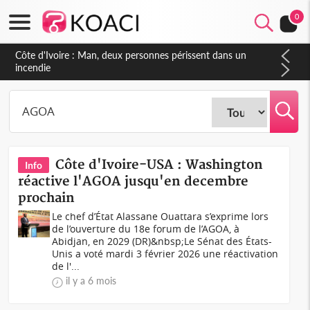
0
Côte d'Ivoire : Séileu, la célébration de la fête nationale
transformée en vaste campagne contre les produits
dépigmentants dangereux
Côte d'Ivoire-USA : Washington
Info
réactive l'AGOA jusqu'en decembre
prochain
Le chef d’État Alassane Ouattara s’exprime lors
de l’ouverture du 18e forum de l’AGOA, à
Abidjan, en 2029 (DR)&nbsp;Le Sénat des États-
Unis a voté mardi 3 février 2026 une réactivation
de l'...
il y a 6 mois