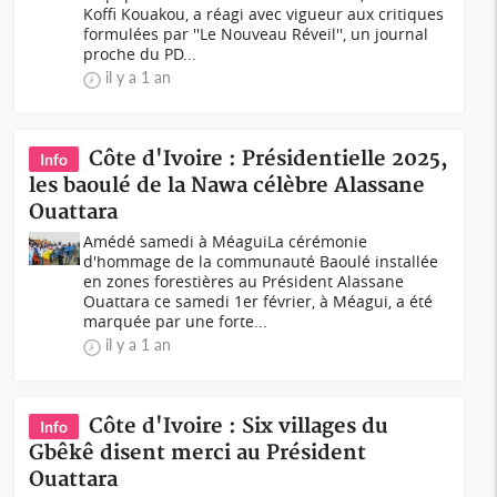
Koffi Kouakou, a réagi avec vigueur aux critiques
formulées par ''Le Nouveau Réveil'', un journal
proche du PD...
il y a 1 an
Côte d'Ivoire : Présidentielle 2025,
Info
les baoulé de la Nawa célèbre Alassane
Ouattara
Amédé samedi à MéaguiLa cérémonie
d'hommage de la communauté Baoulé installée
en zones forestières au Président Alassane
Ouattara ce samedi 1er février, à Méagui, a été
marquée par une forte...
il y a 1 an
Côte d'Ivoire : Six villages du
Info
Gbêkê disent merci au Président
Ouattara