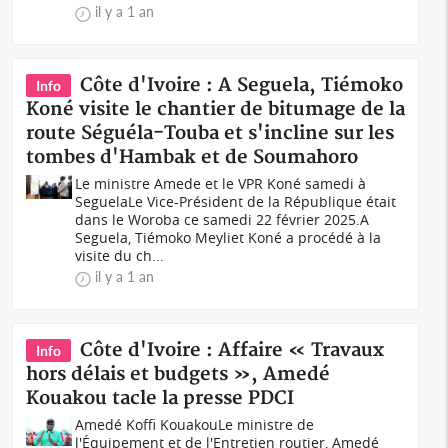
il y a 1 an
Côte d'Ivoire : A Seguela, Tiémoko
Info
Koné visite le chantier de bitumage de la
route Séguéla-Touba et s'incline sur les
tombes d'Hambak et de Soumahoro
Le ministre Amede et le VPR Koné samedi à
SeguelaLe Vice-Président de la République était
dans le Woroba ce samedi 22 février 2025.A
Seguela, Tiémoko Meyliet Koné a procédé à la
visite du ch...
il y a 1 an
Côte d'Ivoire : Affaire « Travaux
Info
hors délais et budgets », Amedé
Kouakou tacle la presse PDCI
Amedé Koffi KouakouLe ministre de
l'Équipement et de l'Entretien routier, Amedé