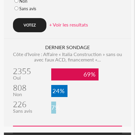
Non
Sans avis
+ Voir les resultats
DERNIER SONDAGE
Côte d'Ivoire : Affaire « Italia Construction » sans ou
avec faux ACD, financement «...
2355
69%
Oui
808
24%
Non
226
7%
Sans avis