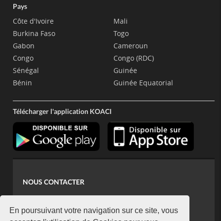
Pays
Côte d'Ivoire
Mali
Burkina Faso
Togo
Gabon
Cameroun
Congo
Congo (RDC)
Sénégal
Guinée
Bénin
Guinée Equatorial
Télécharger l'application KOACI
NOUS CONTACTER
contact@koaci.com
koaci@yahoo.fr
En poursuivant votre navigation sur ce site, vous