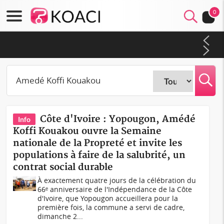
0
Côte d'Ivoire : CHU de Treichville, après la fronde, les agents
contractuels obtiennent un accord avec la direction sur les
arriérés du SMIG 2023
Côte d'Ivoire : Yopougon, Amédé
Info
Koffi Kouakou ouvre la Semaine
nationale de la Propreté et invite les
populations à faire de la salubrité, un
contrat social durable
À exactement quatre jours de la célébration du
66ᵉ anniversaire de l'Indépendance de la Côte
d'Ivoire, que Yopougon accueillera pour la
première fois, la commune a servi de cadre,
dimanche 2...