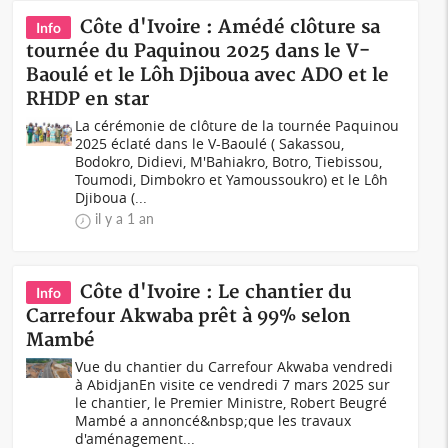
Côte d'Ivoire : Amédé clôture sa
Info
tournée du Paquinou 2025 dans le V-
Baoulé et le Lôh Djiboua avec ADO et le
RHDP en star
La cérémonie de clôture de la tournée Paquinou
2025 éclaté dans le V-Baoulé ( Sakassou,
Bodokro, Didievi, M'Bahiakro, Botro, Tiebissou,
Toumodi, Dimbokro et Yamoussoukro) et le Lôh
Djiboua (...
il y a 1 an
Côte d'Ivoire : Le chantier du
Info
Carrefour Akwaba prêt à 99% selon
Mambé
Vue du chantier du Carrefour Akwaba vendredi
à AbidjanEn visite ce vendredi 7 mars 2025 sur
le chantier, le Premier Ministre, Robert Beugré
Mambé a annoncé&nbsp;que les travaux
d'aménagement...