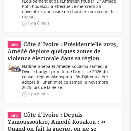
l’Équipement et de l’Entretien routier, Dr Amédé
Koffi Kouakou, a effectué ce mercredi 26
novembre, une visite de chantier concernant les
travau...
il y a 8 mois
Côte d'Ivoire : Présidentielle 2025,
Info
Amédé déplore quelques zones de
violence électorale dans sa région
Nadine Gnéba et Amédé Kouakou samedi à
DivoLe budget primitif de l'exercice 2026 du
conseil régional&nbsp;du Lôh-Djiboua a été
adopté à l'unanimité ce samedi 8 novembre
2025 lors de la 4e se...
il y a 8 mois
Côte d'Ivoire : Depuis
Info
Yamoussoukro, Amedé Kouakou : «
Quand on fait la guerre, on ne se