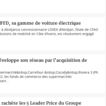
 BYD, sa gamme de voiture électrique
à AbidjanLe concessionnaire LOXEA d’Abidjan, filiale de CFAO
olutions de mobilité en Côte d’Ivoire, est résolument engagé
développe son réseau par l'acquisition de
permarché&nbsp;Carrefour-&nbsp;Cocody&nbsp;Riviera 3 (Ph
022, les fonds de commerce des supermarchés
art...
l rachète les 5 Leader Price du Groupe