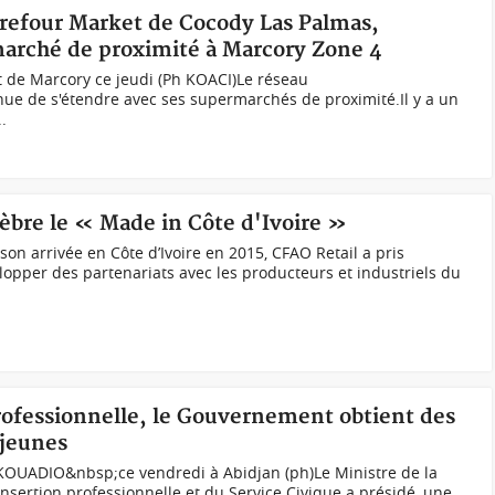
arrefour Market de Cocody Las Palmas,
marché de proximité à Marcory Zone 4
 de Marcory ce jeudi (Ph KOACI)Le réseau
e de s'étendre avec ses supermarchés de proximité.Il y a un
.
lèbre le « Made in Côte d'Ivoire »
son arrivée en Côte d’Ivoire en 2015, CFAO Retail a pris
opper des partenariats avec les producteurs et industriels du
professionnelle, le Gouvernement obtient des
 jeunes
 KOUADIO&nbsp;ce vendredi à Abidjan (ph)Le Ministre de la
Insertion professionnelle et du Service Civique a présidé, une