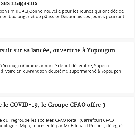
e ses magasins
ion (Ph KOACI) Bonne nouvelle pour les jeunes qui ont décidé
nier, boulanger et de pâtissier.Désormais ces jeunes pourront
rsuit sur sa lancée, ouverture à Yopougon
7 à YopougonComme annoncé début décembre, Supeco
e d'Ivoire en ouvrant son deuxième supermarché à Yopougon
re le COVID-19, le Groupe CFAO offre 3
e qui regroupe les sociétés CFAO Retail (Carrefour) CFAO
ologies, Mipa, représenté par Mr Edouard Rochet , délégué