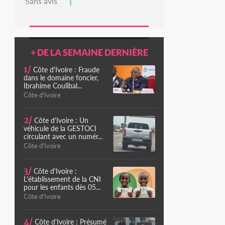
Sans avis
+ DE LA SEMAINE DERNIÈRE
1/
Côte d'Ivoire : Fraude
dans le domaine foncier,
Ibrahime Coulibal...
Côte d'Ivoire
2/
Côte d'Ivoire : Un
véhicule de la GESTOCI
circulant avec un numér...
Côte d'Ivoire
3/
Côte d'Ivoire :
L'établissement de la CNI
pour les enfants dès 05...
Côte d'Ivoire
4/
Côte d'Ivoire : Présumé