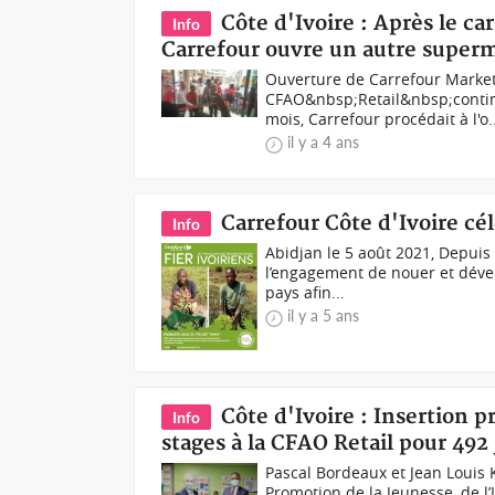
Côte d'Ivoire : Après le c
Info
Carrefour ouvre un autre super
Ouverture de Carrefour Market
CFAO&nbsp;Retail&nbsp;continu
mois, Carrefour procédait à l'o..
il y a 4 ans
Carrefour Côte d'Ivoire cé
Info
Abidjan le 5 août 2021, Depuis 
l’engagement de nouer et dével
pays afin...
il y a 5 ans
Côte d'Ivoire : Insertion 
Info
stages à la CFAO Retail pour 492
Pascal Bordeaux et Jean Louis
Promotion de la Jeunesse, de l’