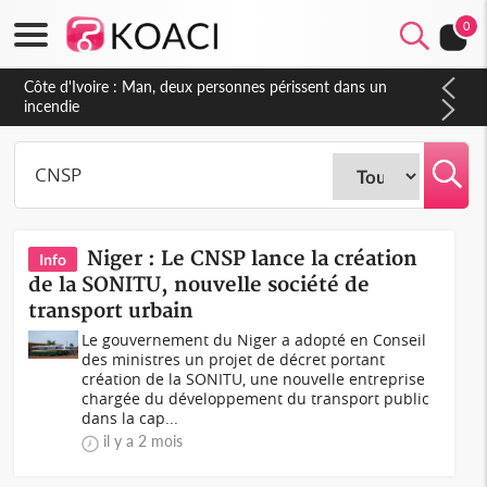
0
Côte d'Ivoire : Séileu, la célébration de la fête nationale
transformée en vaste campagne contre les produits
dépigmentants dangereux
Niger : Le CNSP lance la création
Info
de la SONITU, nouvelle société de
transport urbain
Le gouvernement du Niger a adopté en Conseil
des ministres un projet de décret portant
création de la SONITU, une nouvelle entreprise
chargée du développement du transport public
dans la cap...
il y a 2 mois