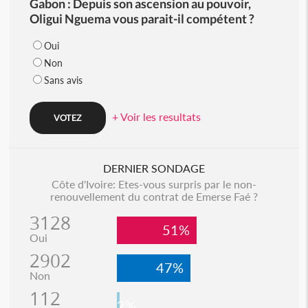
Gabon : Depuis son ascension au pouvoir,
Oligui Nguema vous parait-il compétent ?
Oui
Non
Sans avis
+ Voir les resultats
DERNIER SONDAGE
Côte d'Ivoire: Etes-vous surpris par le non-
renouvellement du contrat de Emerse Faé ?
3128
51%
Oui
2902
47%
Non
112
2%