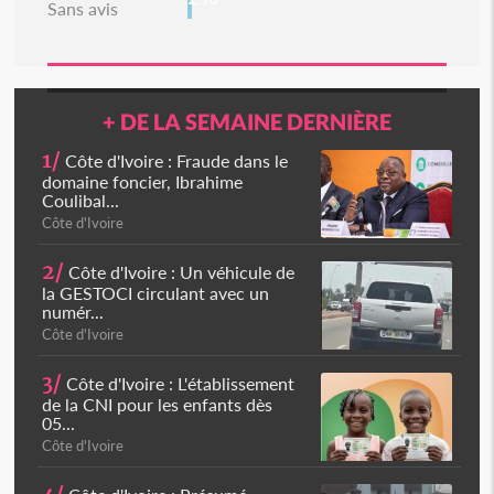
Sans avis
+ DE LA SEMAINE DERNIÈRE
1/
Côte d'Ivoire : Fraude dans le
domaine foncier, Ibrahime
Coulibal...
Côte d'Ivoire
2/
Côte d'Ivoire : Un véhicule de
la GESTOCI circulant avec un
numér...
Côte d'Ivoire
3/
Côte d'Ivoire : L'établissement
de la CNI pour les enfants dès
05...
Côte d'Ivoire