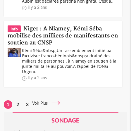
Aubin est déclarée persona non grata. C'est à...
il y a 2 ans
Niger : A Niamey, Kémi Séba
Info
mobilise des milliers de manifestants en
soutien au CNSP
Kémi Séba&nbsp;Un rassemblement initié par
l'activiste franco-béninois&nbsp;a drainé des
milliers de personnes , à Niamey en soutien à la
junte militaire au pouvoir.A l’appel de l’ONG
Urgenc...
il y a 2 ans
Voir Plus
1
2
3
SONDAGE