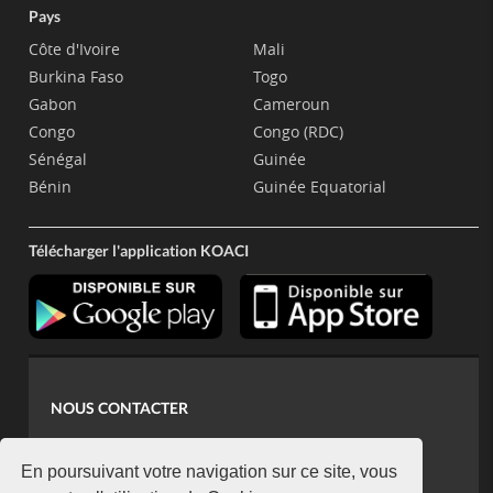
Pays
Côte d'Ivoire
Mali
Burkina Faso
Togo
Gabon
Cameroun
Congo
Congo (RDC)
Sénégal
Guinée
Bénin
Guinée Equatorial
Télécharger l'application KOACI
NOUS CONTACTER
contact@koaci.com
koaci@yahoo.fr
En poursuivant votre navigation sur ce site, vous