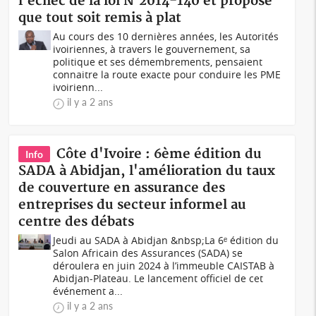
l'échec de la loi N°2014-140 et propose
que tout soit remis à plat
Au cours des 10 dernières années, les Autorités
ivoiriennes, à travers le gouvernement, sa
politique et ses démembrements, pensaient
connaitre la route exacte pour conduire les PME
ivoirienn...
il y a 2 ans
Côte d'Ivoire : 6ème édition du
Info
SADA à Abidjan, l'amélioration du taux
de couverture en assurance des
entreprises du secteur informel au
centre des débats
Jeudi au SADA à Abidjan &nbsp;La 6ᵉ édition du
Salon Africain des Assurances (SADA) se
déroulera en juin 2024 à l’immeuble CAISTAB à
Abidjan-Plateau. Le lancement officiel de cet
événement a...
il y a 2 ans