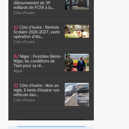
détournement de 39
milliards de FCFA à la...
Côte d'Ivoire
5/
Côte d'Ivoire : Rentrée
Scolaire 2026-2027, vaste
opération d'éta...
Côte d'Ivoire
6/
Niger : Frontière Bénin-
Niger, les conditions de
Tiani pour sa ré...
Niger
7/
Côte d'Ivoire : Non en
règle, il tente d'insérer son
véhicule dan...
Côte d'Ivoire