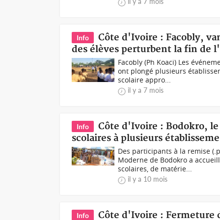
il y a 7 mois
Côte d'Ivoire : Facobly, v
Info
des élèves perturbent la fin de l
Facobly (Ph Koaci) Les événem
ont plongé plusieurs établissem
scolaire appro...
il y a 7 mois
Côte d'Ivoire : Bodokro, l
Info
scolaires à plusieurs établissem
Des participants à la remise (
Moderne de Bodokro a accueilli
scolaires, de matérie...
il y a 10 mois
Côte d'Ivoire : Fermeture 
Info