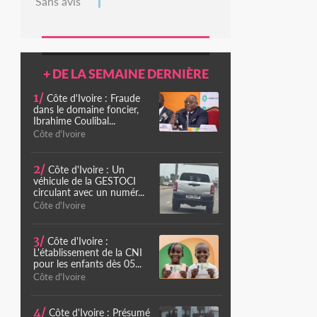
Sans avis
+ DE LA SEMAINE DERNIÈRE
1/
Côte d'Ivoire : Fraude
dans le domaine foncier,
Ibrahime Coulibal...
Côte d'Ivoire
2/
Côte d'Ivoire : Un
véhicule de la GESTOCI
circulant avec un numér...
Côte d'Ivoire
3/
Côte d'Ivoire :
L'établissement de la CNI
pour les enfants dès 05...
Côte d'Ivoire
4/
Côte d'Ivoire : Présumé