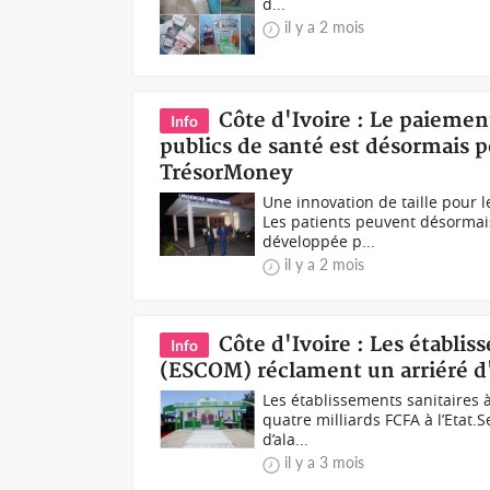
d...
il y a 2 mois
Côte d'Ivoire : Le paiemen
Info
publics de santé est désormais p
TrésorMoney
Une innovation de taille pour 
Les patients peuvent désormais
développée p...
il y a 2 mois
Côte d'Ivoire : Les établi
Info
(ESCOM) réclament un arriéré d
Les établissements sanitaires
quatre milliards FCFA à l’Etat.S
d’ala...
il y a 3 mois