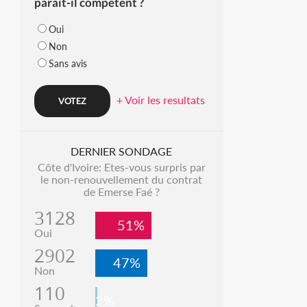
parait-il compétent ?
Oui
Non
Sans avis
+ Voir les resultats
DERNIER SONDAGE
Côte d'Ivoire: Etes-vous surpris par
le non-renouvellement du contrat
de Emerse Faé ?
3128
51%
Oui
2902
47%
Non
110
2%