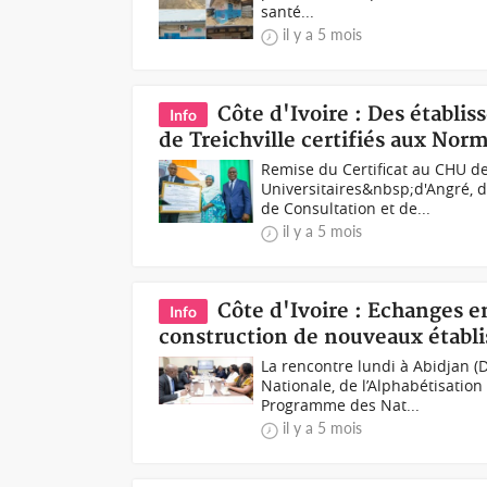
santé...
il y a 5 mois
Côte d'Ivoire : Des établi
Info
de Treichville certifiés aux Nor
Remise du Certificat au CHU de
Universitaires&nbsp;d'Angré, d
de Consultation et de...
il y a 5 mois
Côte d'Ivoire : Echanges e
Info
construction de nouveaux établi
La rencontre lundi à Abidjan (
Nationale, de l’Alphabétisatio
Programme des Nat...
il y a 5 mois