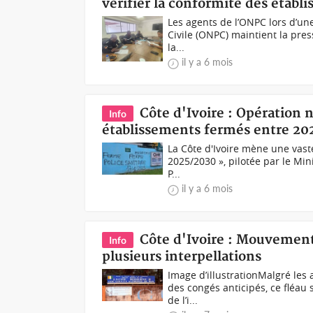
vérifier la conformité des étab
Les agents de l’ONPC lors d’une
Civile (ONPC) maintient la pres
la...
il y a 6 mois
Côte d'Ivoire : Opération n
Info
établissements fermés entre 20
La Côte d'Ivoire mène une vaste 
2025/2030 », pilotée par le Min
P...
il y a 6 mois
Côte d'Ivoire : Mouvement
Info
plusieurs interpellations
Image d’illustrationMalgré les
des congés anticipés, ce fléau 
de l’i...