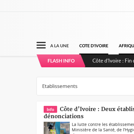
A LA UNE
COTE D'IVOIRE
AFRIQ
Côte d'Ivoire : O
FLASH INFO
Côte d'Ivoire : Deux établ
Info
dénonciations
La lutte contre les établisseme
Ministère de la Santé, de l’Hy