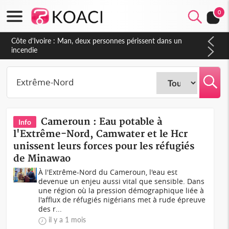
0
Côte d'Ivoire : Séileu, la célébration de la fête nationale
transformée en vaste campagne contre les produits
dépigmentants dangereux
Cameroun : Eau potable à
Info
l'Extrême-Nord, Camwater et le Hcr
unissent leurs forces pour les réfugiés
de Minawao
À l'Extrême-Nord du Cameroun, l'eau est
devenue un enjeu aussi vital que sensible. Dans
une région où la pression démographique liée à
l'afflux de réfugiés nigérians met à rude épreuve
des r...
il y a 1 mois