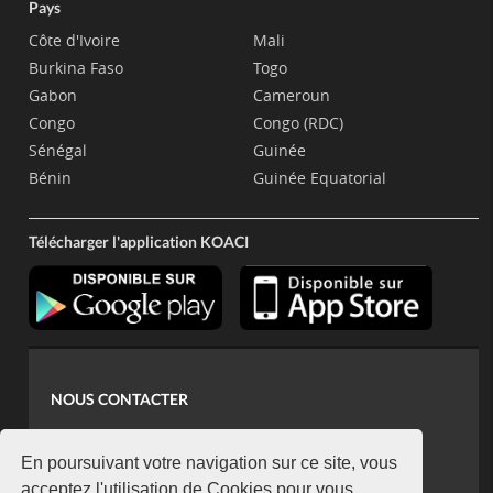
Pays
Côte d'Ivoire
Mali
Burkina Faso
Togo
Gabon
Cameroun
Congo
Congo (RDC)
Sénégal
Guinée
Bénin
Guinée Equatorial
Télécharger l'application KOACI
NOUS CONTACTER
contact@koaci.com
koaci@yahoo.fr
En poursuivant votre navigation sur ce site, vous
acceptez l'utilisation de Cookies pour vous