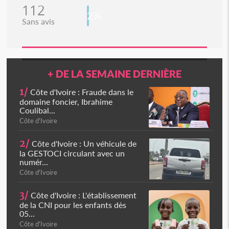
112
2%
Sans avis
+ DE LA SEMAINE DERNIÈRE
1/
Côte d'Ivoire : Fraude dans le
domaine foncier, Ibrahime
Coulibal...
Côte d'Ivoire
2/
Côte d'Ivoire : Un véhicule de
la GESTOCI circulant avec un
numér...
Côte d'Ivoire
3/
Côte d'Ivoire : L'établissement
de la CNI pour les enfants dès
05...
Côte d'Ivoire